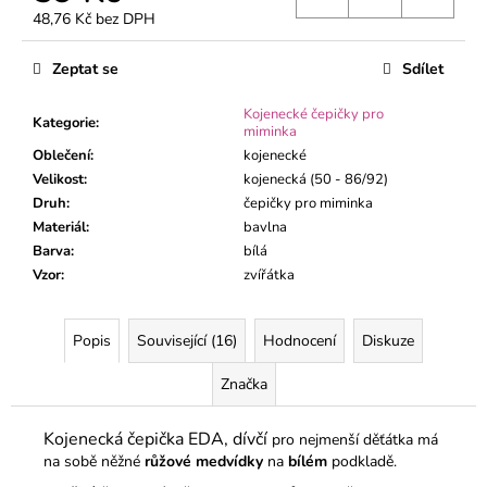
č
48,76 Kč bez DPH
u
Měrná
j
cena:
Zeptat se
Sdílet
e
m
Kojenecké čepičky pro
e
Kategorie
:
miminka
Oblečení
:
kojenecké
Velikost
:
kojenecká (50 - 86/92)
KOJENECKÝ
KABÁTEK
Druh
:
čepičky pro miminka
MÉĎA
Materiál
:
bavlna
ZELENÝ
Barva
:
bílá
195
Vzor
:
zvířátka
Kč
Popis
Související (16)
Hodnocení
Diskuze
Značka
Kojenecká čepička EDA, dívčí
pro nejmenší děťátka má
na sobě něžné
růžové medvídky
na
bílém
podkladě.