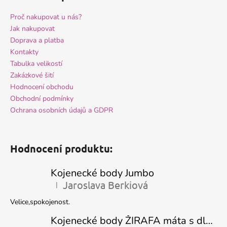
Proč nakupovat u nás?
Jak nakupovat
Doprava a platba
Kontakty
Tabulka velikostí
Zakázkové šití
Hodnocení obchodu
Obchodní podmínky
Ochrana osobních údajů a GDPR
Hodnocení produktu:
Kojenecké body Jumbo
Jaroslava Berkiová
|
Hodnocení produktu je 5 z 5 hvězdiček.
Velice,spokojenost.
Kojenecké body ŽIRAFA máta s dlouhým rukávem