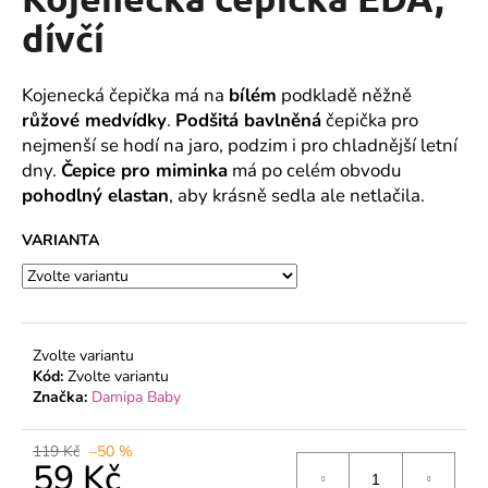
je
a
0,0
dívčí
z
j
5
í
hvězdiček.
Kojenecká čepička má na
bílém
podkladě něžně
t
růžové medvídky
.
Podšitá bavlněná
čepička pro
?
nejmenší se hodí na jaro, podzim i pro chladnější letní
dny.
Čepice pro miminka
má po celém obvodu
pohodlný elastan
, aby krásně sedla ale netlačila.
VARIANTA
HLEDAT
D
Zvolte variantu
o
Kód:
Zvolte variantu
p
Značka:
Damipa Baby
o
r
119 Kč
–50 %
u
59 Kč