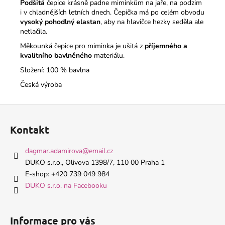
Podšitá
čepice krásně padne miminkům na jaře, na podzim
i v chladnějších letních dnech. Čepička má po celém obvodu
vysoký pohodlný elastan
, aby na hlavičce hezky seděla ale
netlačila.
Měkounká čepice pro miminka je ušitá z
příjemného a
kvalitního bavlněného
materiálu.
Složení: 100 % bavlna
Česká výroba
Z
á
Kontakt
p
a
dagmar.adamirova
@
email.cz
t
DUKO s.r.o., Olivova 1398/7, 110 00 Praha 1
í
E-shop: +420 739 049 984
DUKO s.r.o. na Facebooku
Informace pro vás