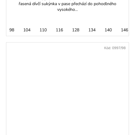
řasená dívčí sukýnka v pase přechází do pohodlného
vysokého...
98
104
110
116
128
134
140
146
Kód:
0997/98