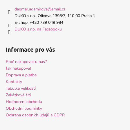
p
a
a
dagmar.adamirova
@
email.cz
c
t
DUKO s.r.o., Olivova 1398/7, 110 00 Praha 1
í
í
E-shop: +420 739 049 984
p
DUKO s.r.o. na Facebooku
r
v
k
Informace pro vás
y
v
Proč nakupovat u nás?
ý
Jak nakupovat
p
i
Doprava a platba
s
Kontakty
u
Tabulka velikostí
Zakázkové šití
Hodnocení obchodu
Obchodní podmínky
Ochrana osobních údajů a GDPR