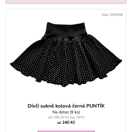
č
í
u
p
V
j
Kód:
0999/98
r
ý
e
o
m
p
d
e
i
u
s
k
p
KOJENECKÉ
t
POLODUPAČKY
r
MÉĎA
ů
o
ZELENÝ
d
195
Kč
u
k
t
ů
Dívčí sukně kolová černá PUNTÍK
Na dotaz
(9 ks)
od 198,35 Kč bez DPH
240 Kč
od