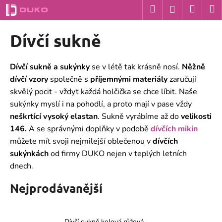
K
Přejít
Hledat
Nákup
M
Přihlášení
na
o
obsah
Zpět
Zpět
košík
š
Dívčí sukně
í
C
k
o
Dívčí sukně a
sukýnky
se v létě tak krásně nosí.
Něžně
p
dívčí vzory
společně s
příjemnými materiály
zaručují
o
skvělý pocit - vždyť každá holčička se chce líbit. Naše
t
sukýnky myslí i na pohodlí, a proto mají v pase vždy
neškrtící vysoký elastan
. Sukně
vyrábíme až do
velikosti
ř
146.
A se správnými doplňky v podobě
dívčích mikin
e
můžete mít svoji nejmilejší oblečenou v
dívčích
b
sukýnkách
od firmy DUKO nejen v teplých letních
u
dnech.
j
e
Nejprodávanější
t
e
n
Dívčí sukně kolová růžová