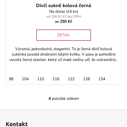
Dívčí sukně kolová černá
Na dotaz
(14 ks)
od 206,61 Kč bez DPH
250 Kč
od
DETAIL
Výrazná, jednoduchá, elegantní. To je černá dívčí kolová
sukýnka posetá drobnými bílými kvítky. V pase je pohodlný
vysoký černý elastan, který už malé slečny učí, že zvýrazněný...
98
104
110
116
122
128
134
4
položek celkem
O
v
Z
l
á
á
Kontakt
d