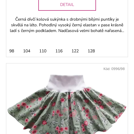
DETAIL
Černá dívčí kolová sukýnka s drobnými bílými puntíky je
skvělá na léto. Pohodlný vysoký černý elastan v pase krásně
ladí s černým podkladem. Nadčasová velmi bohatě nařasená...
98
104
110
116
122
128
Kód:
0996/98