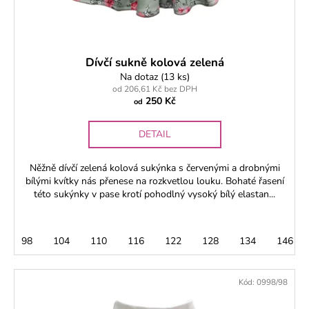
Dívčí sukně kolová zelená
Na dotaz
(13 ks)
od 206,61 Kč bez DPH
250 Kč
od
DETAIL
Něžně dívčí zelená kolová sukýnka s červenými a drobnými
bílými kvítky nás přenese na rozkvetlou louku. Bohaté řasení
této sukýnky v pase krotí pohodlný vysoký bílý elastan...
98
104
110
116
122
128
134
146
Kód:
0998/98