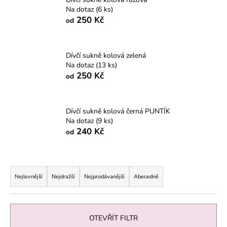
Na dotaz
(6 ks)
a
250 Kč
od
j
í
t
Dívčí sukně kolová zelená
?
Na dotaz
(13 ks)
250 Kč
od
Dívčí sukně kolová černá PUNTÍK
HLEDAT
Na dotaz
(9 ks)
240 Kč
od
D
Ř
o
a
Nejlevnější
Nejdražší
Nejprodávanější
Abecedně
p
z
o
e
r
n
u
OTEVŘÍT FILTR