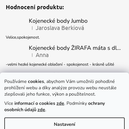
Hodnocení produktu:
Kojenecké body Jumbo
Jaroslava Berkiová
|
Hodnocení produktu je 5 z 5 hvězdiček.
Velice,spokojenost.
Kojenecké body ŽIRAFA máta s dlouhým rukávem
Anna
|
Hodnocení produktu je 5 z 5 hvězdiček.
-velmi hezké kojenecké oblečení - spokojenost - krásně ušité
Kojenecká čepička DINO
Ivana Marková
Používáme
cookies
, abychom Vám umožnili pohodlné
|
Hodnocení produktu je 5 z 5 hvězdiček.
prohlížení webu a díky analýze provozu webu neustále
Krásné
zlepšovali jeho funkce, výkon a použitelnost.
Více
informací o cookies
zde
. Podmínky
ochrany
Facebook
osobních údajů
zde
.
Nastavení
Vytvořil Shoptet