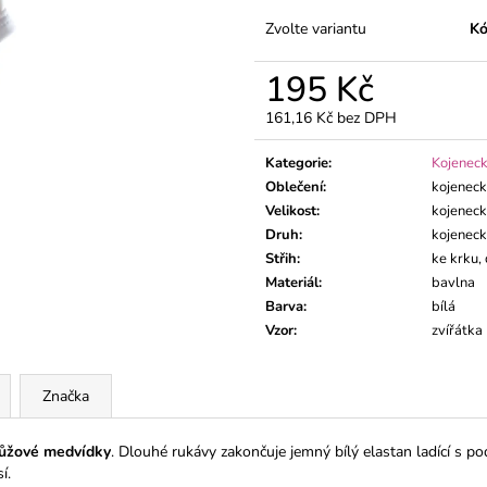
DLOUHÝM RUK
195 Kč
Zvolte variantu
Kó
195 Kč
195 Kč
161,16 Kč bez DPH
Měrná
cena:
Kategorie
:
Kojeneck
Oblečení
:
kojenec
Velikost
:
kojeneck
Druh
:
kojenec
Střih
:
ke krku,
Materiál
:
bavlna
Barva
:
bílá
Vzor
:
zvířátka
Značka
růžové medvídky
. Dlouhé rukávy zakončuje jemný bílý elastan ladící s po
í.