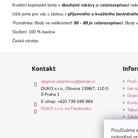
Kvalitní kojenecké body s
dlouhými rukávy
je
celorozepínací
ne
Ušili jsme pro vás s láskou z
příjemného a kvalitního bavlněnéh
Poznámka: Body ve velikostech
56 - 68 je celorozepínací
. Body 
Složení: 100 % bavlna
Česká výroba
Z
á
Kontakt
Infor
p
a
dagmar.adamirova
@
email.cz
Proč 
t
DUKO s.r.o., Olivova 1398/7, 110 0
Jak n
0 Praha 1
í
Dopra
E-shop: +420 739 049 984
Konta
DUKO s.r.o. na Facebooku
Tabul
Zakáz
Hodn
Používáme
Obch
pohodlné pr