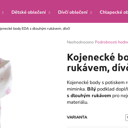
Dětské oblečení
Dívčí oblečení
Chlapecké ob
jenecké body EDA s dlouhým rukávem, dívčí
Co potřebujete najít?
Průměrné
Neohodnoceno
Podrobnosti hodn
hodnocení
produktu
HLEDAT
Kojenecké b
je
0,0
rukávem, dív
z
5
Doporučujeme
hvězdiček.
Kojenecké body s potiskem 
miminka.
Bílý
podklad doplň
s dlouhým rukávem
pro nej
materiálu.
VARIANTA
KOJENECKÝ KABÁTEK ŽIRAFA MÁTA
KOJENECKÉ BOD