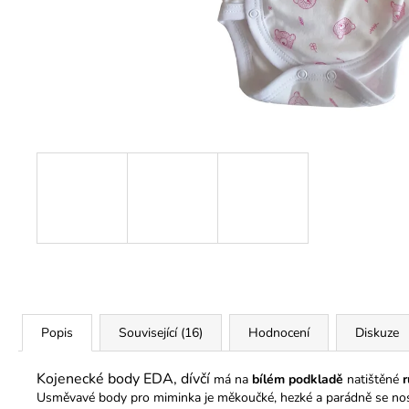
290 Kč
Popis
Související (16)
Hodnocení
Diskuze
Kojenecké body EDA, dívčí
má na
bílém podkladě
natištěné
Usměvavé body pro miminka je měkoučké, hezké a parádně se nos