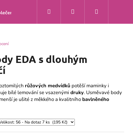
Hledat
Přihlášení
Nákupní
lečení
Doprava a platba
Kontakty
O nás
Zakáz
košík
ocení
ody EDA s dlouhým
čí
roztomilých
růžových medvídků
potěší maminky i
uje bílé lemování se vsazenými
druky
. Usměvavé body
menší je ušité z měkkého a kvalitního
bavlněného
Y ŽIRAFA MÁTA S