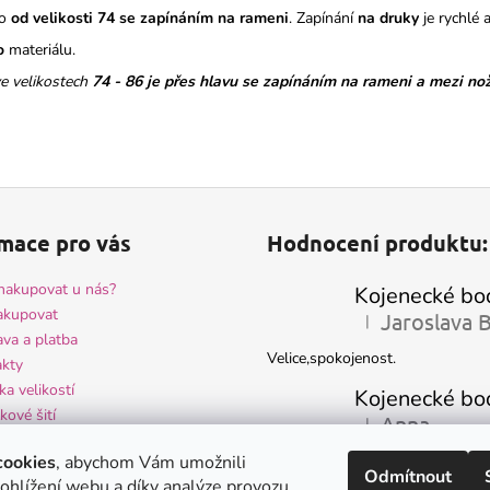
bo
od velikosti 74 se zapínáním na rameni
. Zapínání
na druky
je rychlé a
o
materiálu.
ve velikostech
74 - 86
je přes hlavu se zapínáním na rameni a mezi no
mace pro vás
Hodnocení produktu:
nakupovat u nás?
akupovat
|
Hodnocení produktu 
va a platba
Velice,spokojenost.
kty
ka velikostí
kové šití
Anna
|
Hodnocení produktu 
ocení obchodu
-velmi hezké kojenecké oblečení 
cookies
, abychom Vám umožnili
odní podmínky
Odmítnout
spokojenost - krásně ušité
ohlížení webu a díky analýze provozu