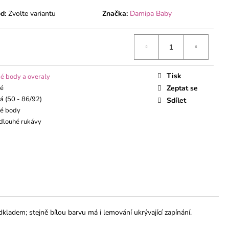
ÁVEM
d:
Zvolte variantu
Značka:
Damipa Baby
Tisk
é body a overaly
ké
Zeptat se
á (50 - 86/92)
Sdílet
ké body
 dlouhé rukávy
dkladem; stejně bílou barvu má i lemování ukrývající zapínání.