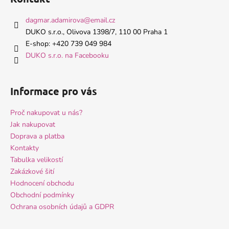
p
a
dagmar.adamirova
@
email.cz
t
DUKO s.r.o., Olivova 1398/7, 110 00 Praha 1
í
E-shop: +420 739 049 984
DUKO s.r.o. na Facebooku
Informace pro vás
Proč nakupovat u nás?
Jak nakupovat
Doprava a platba
Kontakty
Tabulka velikostí
Zakázkové šití
Hodnocení obchodu
Obchodní podmínky
Ochrana osobních údajů a GDPR