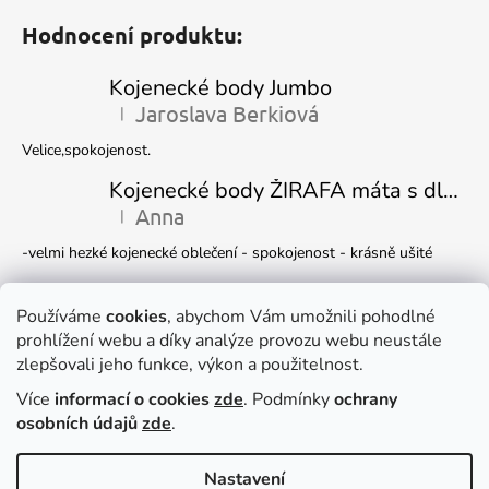
Hodnocení produktu:
Kojenecké body Jumbo
Jaroslava Berkiová
|
Hodnocení produktu je 5 z 5 hvězdiček.
Velice,spokojenost.
Kojenecké body ŽIRAFA máta s dlouhým rukávem
Anna
|
Hodnocení produktu je 5 z 5 hvězdiček.
-velmi hezké kojenecké oblečení - spokojenost - krásně ušité
Kojenecká čepička DINO
Ivana Marková
Používáme
cookies
, abychom Vám umožnili pohodlné
|
Hodnocení produktu je 5 z 5 hvězdiček.
prohlížení webu a díky analýze provozu webu neustále
Krásné
zlepšovali jeho funkce, výkon a použitelnost.
Více
informací o cookies
zde
. Podmínky
ochrany
Facebook
osobních údajů
zde
.
Nastavení