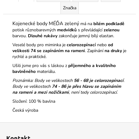
Značka
Kojenecké body MÉĎA zelený
má na
bílém podkladě
potisk různobarevných
medvídků
s převládající
zelenou
barvou.
Dlouhé rukávy
zakončuje jemný bílý elastan.
Veselé body pro miminka je
celorozepínací
nebo
od
velikosti 74 se zapínáním na rameni
. Zapínání
na druky
je
rychlé a praktické.
Ušili jsme pro vás s láskou z
příjemného a kvalitního
bavlněného
materiálu.
Poznámka: Body ve velikostech
56 - 68 je celorozepínací
.
Body ve velikostech
74 - 86
je přes hlavu se zapínáním
na rameni a mezi nožičkami
, není tedy celorozepínací.
Složení: 100 % bavlna
Česká výroba
Z
á
Kontakt