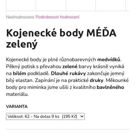
a
j
Průměrné
Neohodnoceno
Podrobnosti hodnocení
í
hodnocení
produktu
Kojenecké body MÉĎA
t
je
?
0,0
zelený
z
5
hvězdiček.
Kojenecké body je plné různobarevných
medvídků
.
Pěkný potisk s převahou
zelené
barvy krásně vyniká
HLEDAT
na
bílém
podkladě.
Dlouhé rukávy
zakončuje jemný
bílý elastan. Zapínání je na praktické
druky
. Měkounké
body pro miminka jsme ušili z kvalitního
bavlněného
materiálu.
D
o
VARIANTA
p
o
r
u