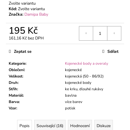
č
Zvolte variantu
u
Kód:
Zvolte variantu
j
Značka:
Damipa Baby
e
m
195 Kč
e
161,16 Kč bez DPH
Měrná
cena:
KOJENECKÉ
Zeptat se
Sdílet
BODY
MÉĎA
Kategorie
:
Kojenecké body a overaly
ZELENÝ
Oblečení
:
kojenecké
195
Velikost
:
kojenecká (50 - 86/92)
Kč
Druh
:
kojenecké body
Střih
:
ke krku, dlouhé rukávy
Materiál
:
bavlna
Barva
:
více barev
Vzor
:
potisk
Popis
Související (16)
Hodnocení
Diskuze