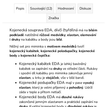
Popis
Související (12)
Hodnocení
Diskuze
Značka
Kojenecká souprava EDA, dívčí čtyřdílná
má na
bílém
podkladě
natištěné
růžové medvídky
;
elastan, olemování
i druky
na kabátku a body jsou
bílé
.
Něžný set pro miminka s
motivem medvídků
tvoří
kojenecký kabátek
,
kojenecké polodupačky
,
kojenecké
body
a
kojenecká čepička:
Kojenecký kabátek EDA
je lehký bavlněný
kabátek se zapínání na
druky
ve střední části. Rukávy
i spodní díl kabátku pro miminka zakončuje jemný
elastan
, u krku je
stojáček
; vše v bílé barvě.
Kojenecké podupačky EDA
mají v pase
vysoký
elastan
, který je velmi příjemný a
pohodlný
. Udrží
záda v teple a přitom netlačí.
Kojenecké body EDA
má
dlouhé rukávy
zakončené jemným elastanem a praktické zapínání na
druky
. Kvalitní kojenecké body s
dlouhými rukávy
je