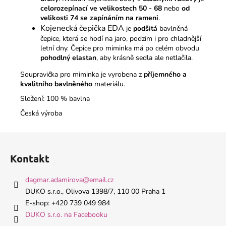
celorozepínací ve velikostech 50 - 68
nebo
od
velikosti 74 se zapínáním na rameni
.
Kojenecká čepička EDA
je
podšitá
bavlněná
čepice, která se hodí na jaro, podzim i pro chladnější
letní dny. Čepice pro miminka má po celém obvodu
pohodlný elastan
, aby krásně sedla ale netlačila.
Soupravička pro miminka je vyrobena z
příjemného a
kvalitního bavlněného
materiálu.
Složení: 100 % bavlna
Česká výroba
Z
á
Kontakt
p
a
dagmar.adamirova
@
email.cz
t
DUKO s.r.o., Olivova 1398/7, 110 00 Praha 1
í
E-shop: +420 739 049 984
DUKO s.r.o. na Facebooku