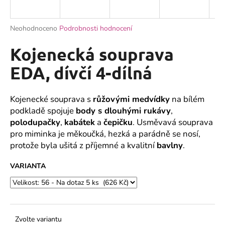
a
j
Průměrné
Neohodnoceno
Podrobnosti hodnocení
í
hodnocení
produktu
Kojenecká souprava
t
je
?
0,0
EDA, dívčí 4-dílná
z
5
hvězdiček.
Kojenecké souprava s
růžovými medvídky
na bílém
podkladě spojuje
body s dlouhými rukávy
,
HLEDAT
polodupačky
,
kabátek
a
čepičku
. Usměvavá souprava
pro miminka je měkoučká, hezká a parádně se nosí,
protože byla ušitá z příjemné a kvalitní
bavlny
.
D
VARIANTA
o
p
o
r
u
Zvolte variantu