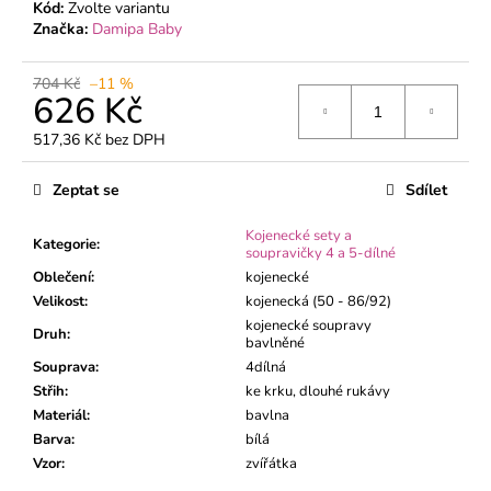
č
Kód:
Zvolte variantu
u
Značka:
Damipa Baby
j
e
704 Kč
–11 %
m
626 Kč
e
517,36 Kč bez DPH
Měrná
cena:
KOJENECKÉ
Zeptat se
Sdílet
POLODUPAČKY
MÉĎA
Kojenecké sety a
ZELENÝ
Kategorie
:
soupravičky 4 a 5-dílné
195
Oblečení
:
kojenecké
Kč
Velikost
:
kojenecká (50 - 86/92)
kojenecké soupravy
Druh
:
bavlněné
Souprava
:
4dílná
Střih
:
ke krku, dlouhé rukávy
Materiál
:
bavlna
Barva
:
bílá
Vzor
:
zvířátka