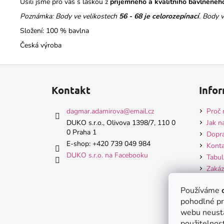
Ušili jsme pro vás s láskou z
příjemného a kvalitního bavlněné
Poznámka: Body ve velikostech
56 - 68 je celorozepínací
. Body 
Složení: 100 % bavlna
Česká výroba
Z
á
Kontakt
Infor
p
a
dagmar.adamirova
@
email.cz
Proč 
t
DUKO s.r.o., Olivova 1398/7, 110 0
Jak n
0 Praha 1
í
Dopra
E-shop: +420 739 049 984
Konta
DUKO s.r.o. na Facebooku
Tabul
Zakáz
Hodn
Používáme
Obch
pohodlné pr
Ochra
webu neustá
použitelnost