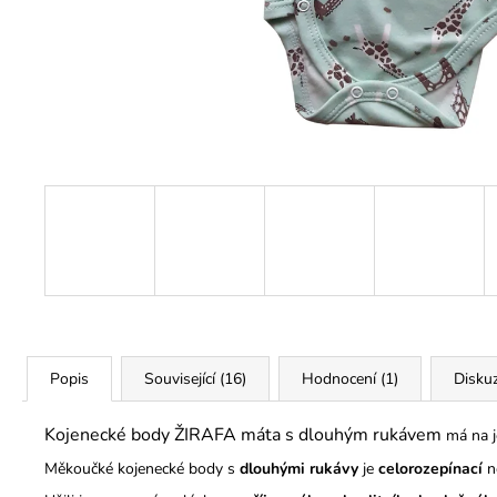
290 Kč
Popis
Související (16)
Hodnocení (1)
Disku
Kojenecké body ŽIRAFA máta s dlouhým rukávem
má na 
Měkoučké kojenecké body s
dlouhými rukávy
je
celorozepínací
n