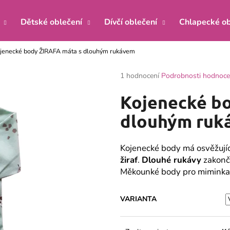
Dětské oblečení
Dívčí oblečení
Chlapecké ob
jenecké body ŽIRAFA máta s dlouhým rukávem
Co potřebujete najít?
Průměrné
1 hodnocení
Podrobnosti hodnoce
hodnocení
produktu
HLEDAT
Kojenecké b
je
5,0
dlouhým ruk
z
5
Doporučujeme
hvězdiček.
Kojenecké body má osvěžují
žiraf
.
Dlouhé rukávy
zakonču
Měkounké body pro miminka j
VARIANTA
KOJENECKÝ KABÁTEK ŽIRAFA MÁTA
KOJENECKÉ BOD