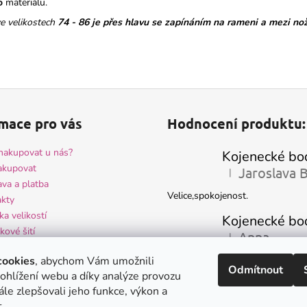
ho
materiálu.
ve velikostech
74 - 86
je přes hlavu se zapínáním na rameni a mezi no
mace pro vás
Hodnocení produktu:
nakupovat u nás?
akupovat
|
Hodnocení produktu 
va a platba
Velice,spokojenost.
kty
ka velikostí
kové šití
Anna
|
Hodnocení produktu 
ocení obchodu
-velmi hezké kojenecké oblečení 
cookies
, abychom Vám umožnili
odní podmínky
Odmítnout
spokojenost - krásně ušité
ohlížení webu a díky analýze provozu
na osobních údajů a GDPR
le zlepšovali jeho funkce, výkon a
.