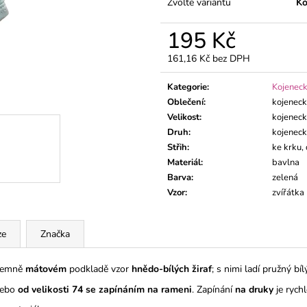
DLOUHÝM RUK
Zvolte variantu
Kó
195 Kč
195 Kč
195 Kč
161,16 Kč bez DPH
Měrná
cena:
Kategorie
:
Kojeneck
Oblečení
:
kojenec
Velikost
:
kojeneck
Druh
:
kojenec
Střih
:
ke krku,
Materiál
:
bavlna
Barva
:
zelená
Vzor
:
zvířátka
ze
Značka
jemně
mátovém
podkladě vzor
hnědo-bílých žiraf
; s nimi ladí pružný bí
ebo
od velikosti 74 se zapínáním na rameni
. Zapínání
na druky
je rychl