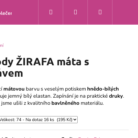
Hledat
Přihlášení
Nákupní
lečení
Doprava a platba
Kontakty
O nás
Zakáz
košík
ní
ody ŽIRAFA máta s
ávem
cí
mátovou
barvu s veselým potiskem
hnědo-bílých
je jemný bílý elastan. Zapínání je na praktické
druky
.
sme ušili z kvalitního
bavlněného
materiálu.
Y ŽIRAFA MÁTA S