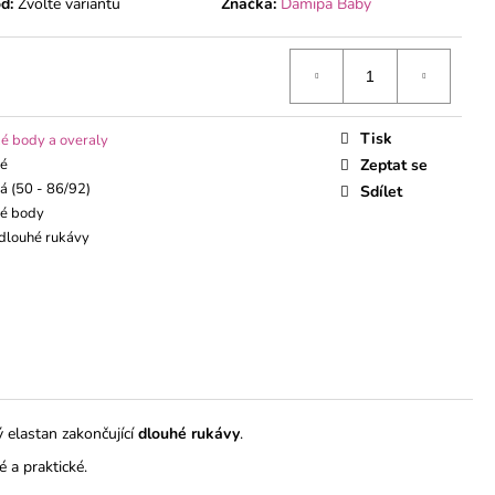
ÁVEM
d:
Zvolte variantu
Značka:
Damipa Baby
Tisk
é body a overaly
ké
Zeptat se
á (50 - 86/92)
Sdílet
ké body
 dlouhé rukávy
lý elastan zakončující
dlouhé rukávy
.
é a praktické.