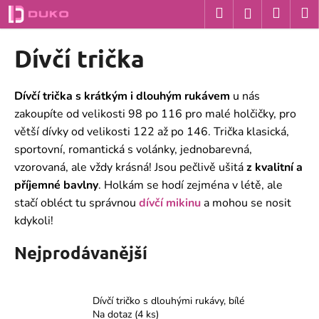
K
Přejít
Hledat
Nákup
M
Přihlášení
na
o
obsah
Zpět
Zpět
košík
š
Dívčí trička
í
C
k
o
Dívčí trička s krátkým i dlouhým rukávem
u nás
p
zakoupíte od velikosti 98 po 116 pro malé holčičky, pro
o
větší dívky od velikosti 122 až po 146. Trička klasická,
t
sportovní, romantická s volánky, jednobarevná,
vzorovaná, ale vždy krásná! Jsou pečlivě ušitá
z kvalitní a
ř
příjemné bavlny
. Holkám se hodí zejména v létě, ale
e
stačí obléct tu správnou
dívčí mikinu
a mohou se nosit
b
kdykoli!
u
j
Nejprodávanější
e
t
e
Dívčí tričko s dlouhými rukávy, bílé
Na dotaz
(4 ks)
n