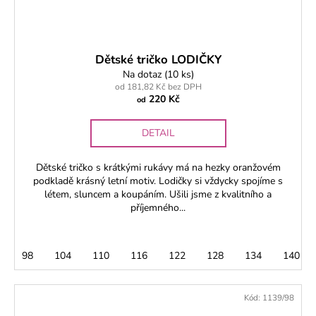
Dětské tričko LODIČKY
Na dotaz
(10 ks)
od 181,82 Kč bez DPH
220 Kč
od
DETAIL
Dětské tričko s krátkými rukávy má na hezky oranžovém
podkladě krásný letní motiv. Lodičky si vždycky spojíme s
létem, sluncem a koupáním. Ušili jsme z kvalitního a
příjemného...
98
104
110
116
122
128
134
140
Kód:
1139/98