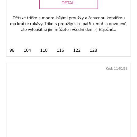
DETAIL
Dětské tričko s modro-bílými proužky a červenou kotvičkou
má krátké rukávy. Triko s proužky sice patří k moři a dovolené,
ale vylepšit si jím můžete i všední den ;-) Báječné...
98
104
110
116
122
128
Kód:
1140/98