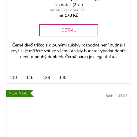
Na dotaz
(2 ks)
od 140,50 Kč bez DPH
170 Kč
od
DETAIL
Černé dívčí tričko s dlouhými rukávy rozhodně není nudné! I
když si je můžete vzít ke všemu a vždy budete vypadat dobře,
není to pouhý doplněk. Černá barva je elegantní a...
110
116
128
140
NOVINKA
Kód:
1143/98