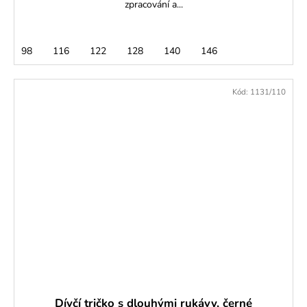
zpracování a...
98
116
122
128
140
146
Kód:
1131/110
Dívčí tričko s dlouhými rukávy, černé