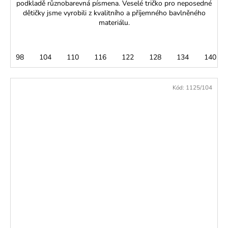
podkladě různobarevná písmena. Veselé tričko pro neposedné
dětičky jsme vyrobili z kvalitního a příjemného bavlněného
materiálu.
98
104
110
116
122
128
134
140
Kód:
1125/104