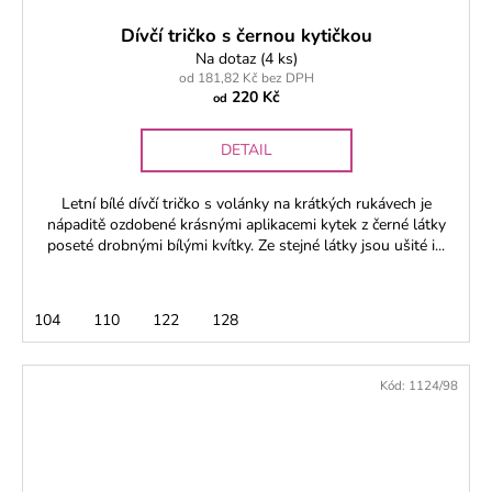
Dívčí tričko s černou kytičkou
Na dotaz
(4 ks)
od 181,82 Kč bez DPH
220 Kč
od
DETAIL
Letní bílé dívčí tričko s volánky na krátkých rukávech je
nápaditě ozdobené krásnými aplikacemi kytek z černé látky
poseté drobnými bílými kvítky. Ze stejné látky jsou ušité i...
104
110
122
128
Kód:
1124/98