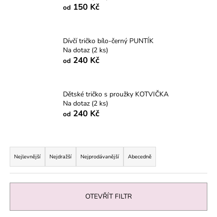
150 Kč
od
a
j
í
Dívčí tričko bílo-černý PUNTÍK
t
Na dotaz
(2 ks)
240 Kč
?
od
Dětské tričko s proužky KOTVIČKA
Na dotaz
(2 ks)
HLEDAT
240 Kč
od
Ř
D
a
Nejlevnější
Nejdražší
Nejprodávanější
Abecedně
o
z
p
e
o
n
r
OTEVŘÍT FILTR
í
u