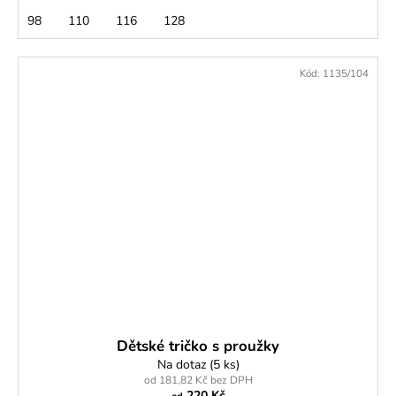
98
110
116
128
Kód:
1135/104
Dětské tričko s proužky
Na dotaz
(5 ks)
od 181,82 Kč bez DPH
220 Kč