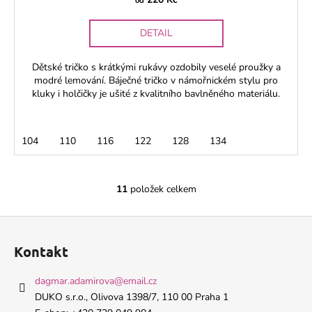
od
DETAIL
Dětské tričko s krátkými rukávy ozdobily veselé proužky a
modré lemování. Báječné tričko v námořnickém stylu pro
kluky i holčičky je ušité z kvalitního bavlněného materiálu.
104
110
116
122
128
134
11
položek celkem
O
v
Z
l
á
á
Kontakt
d
p
a
a
dagmar.adamirova
@
email.cz
c
t
DUKO s.r.o., Olivova 1398/7, 110 00 Praha 1
í