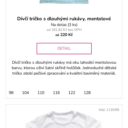
Dívčí tričko s dlouhými rukávy, mentolové
Na dotaz
(3 ks)
od 181,82 Kč bez DPH
220 Kč
od
DETAIL
Dívčí tričko s dlouhými rukávy má oku lahodící mentolovou
barvu, kterou oživí šatní skříně holčiček. Jednoduché dětské
tričko zdobí pečlivé zpracování a kvalitní bavlněný materiál.
98
104
110
116
122
128
Kód:
1130/98