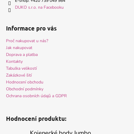
í
E-shop: +420 739 049 984
p
DUKO s.r.o. na Facebooku
r
v
k
Informace pro vás
y
v
Proč nakupovat u nás?
ý
Jak nakupovat
p
i
Doprava a platba
s
Kontakty
u
Tabulka velikostí
Zakázkové šití
Hodnocení obchodu
Obchodní podmínky
Ochrana osobních údajů a GDPR
Hodnocení produktu:
Kojenecké body Jumbo