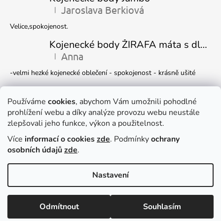
Jaroslava Berkiová
|
Hodnocení produktu je 5 z 5 hvězdiček.
Velice,spokojenost.
Kojenecké body ŽIRAFA máta s dlouhým rukávem
Anna
|
Hodnocení produktu je 5 z 5 hvězdiček.
-velmi hezké kojenecké oblečení - spokojenost - krásně ušité
Kojenecká čepička DINO
Ivana Marková
Používáme
cookies
, abychom Vám umožnili pohodlné
|
Hodnocení produktu je 5 z 5 hvězdiček.
prohlížení webu a díky analýze provozu webu neustále
Krásné
zlepšovali jeho funkce, výkon a použitelnost.
Více
informací o cookies
zde
. Podmínky
ochrany
Facebook
osobních údajů
zde
.
Nastavení
Dočasně můžete v e-shopu nakupovat
Vytvořil Shoptet
zboží pouze
NA DOTAZ
, e-mail
Copyright 2026
DUKO s.r.o.
. Všechna práva vyhrazena.
Upravit
Odmítnout
Souhlasím
nastavení cookies
dagmar.adamirova@email.cz
.