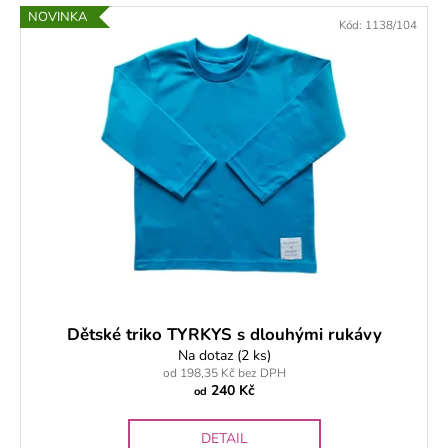
č
p
V
NOVINKA
u
Kód:
1138/104
r
ý
j
o
p
e
d
m
i
u
e
s
k
p
t
r
KOJENECKÉ
ů
POLODUPAČKY
o
MÉĎA
d
ZELENÝ
u
195
Kč
k
t
ů
Dětské triko TYRKYS s dlouhými rukávy
Na dotaz
(2 ks)
od 198,35 Kč bez DPH
240 Kč
od
DETAIL