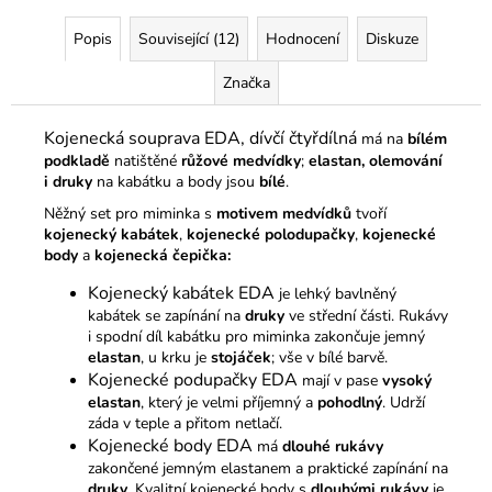
Popis
Související (12)
Hodnocení
Diskuze
Značka
Kojenecká souprava EDA, dívčí čtyřdílná
má na
bílém
podkladě
natištěné
růžové medvídky
;
elastan, olemování
i druky
na kabátku a body jsou
bílé
.
Něžný set pro miminka s
motivem medvídků
tvoří
kojenecký kabátek
,
kojenecké polodupačky
,
kojenecké
body
a
kojenecká čepička:
Kojenecký kabátek EDA
je lehký bavlněný
kabátek se zapínání na
druky
ve střední části. Rukávy
i spodní díl kabátku pro miminka zakončuje jemný
elastan
, u krku je
stojáček
; vše v bílé barvě.
Kojenecké podupačky EDA
mají v pase
vysoký
elastan
, který je velmi příjemný a
pohodlný
. Udrží
záda v teple a přitom netlačí.
Kojenecké body EDA
má
dlouhé rukávy
zakončené jemným elastanem a praktické zapínání na
druky
. Kvalitní kojenecké body s
dlouhými rukávy
je