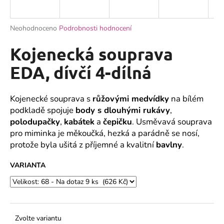
a
j
Průměrné
Neohodnoceno
Podrobnosti hodnocení
í
hodnocení
produktu
Kojenecká souprava
t
je
?
0,0
EDA, dívčí 4-dílná
z
5
hvězdiček.
Kojenecké souprava s
růžovými medvídky
na bílém
podkladě spojuje
body s dlouhými rukávy
,
HLEDAT
polodupačky
,
kabátek
a
čepičku
. Usměvavá souprava
pro miminka je měkoučká, hezká a parádně se nosí,
protože byla ušitá z příjemné a kvalitní
bavlny
.
D
VARIANTA
o
p
o
r
u
Zvolte variantu