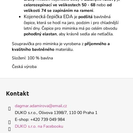
celorozepínací ve velikostech 50 - 68
nebo
od
velikosti 74 se zapínáním na rameni
.
Kojenecká čepička EDA
je
podšitá
bavlněná
čepice, která se hodí na jaro, podzim i pro chladnější
letní dny. Čepice pro miminka má po celém obvodu
pohodlný elastan
, aby krásně sedla ale netlačila.
Soupravička pro miminka je vyrobena z
příjemného a
kvalitního bavlněného
materiálu.
Složení: 100 % bavlna
Česká výroba
Z
á
Kontakt
p
a
dagmar.adamirova
@
email.cz
t
DUKO s.r.o., Olivova 1398/7, 110 00 Praha 1
í
E-shop: +420 739 049 984
DUKO s.r.o. na Facebooku