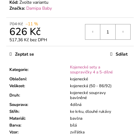
č
Kód:
Zvolte variantu
u
Značka:
Damipa Baby
j
e
704 Kč
–11 %
m
626 Kč
e
517,36 Kč bez DPH
Měrná
cena:
DÍVČÍ
Zeptat se
Sdílet
TEPLÁKY
BORDEAUX
Kojenecké sety a
Kategorie
:
370
soupravičky 4 a 5-dílné
Kč
Oblečení
:
kojenecké
Velikost
:
kojenecká (50 - 86/92)
kojenecké soupravy
Druh
:
bavlněné
Souprava
:
4dílná
Střih
:
ke krku, dlouhé rukávy
Materiál
:
bavlna
Barva
:
bílá
Vzor
:
zvířátka