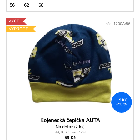
56
62
68
AKCE
Kód:
1200A/56
VÝPRODEJ
119 KČ
–50 %
Kojenecká čepička AUTA
Na dotaz
(2 ks)
48,76 Kč bez DPH
59 Kč