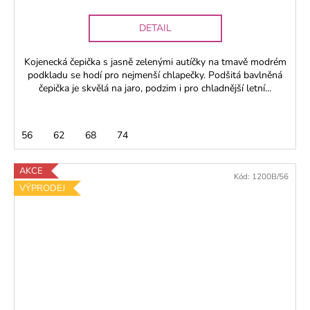
DETAIL
Kojenecká čepička s jasně zelenými autíčky na tmavě modrém
podkladu se hodí pro nejmenší chlapečky. Podšitá bavlněná
čepička je skvělá na jaro, podzim i pro chladnější letní...
56
62
68
74
AKCE
Kód:
1200B/56
VÝPRODEJ