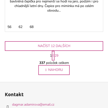
bavlněná čepička pro nejmenší se hodí na jaro, podzim i pro
chladnější letní dny. Čepice pro miminka má po celém
obvodu...
56
62
68
NAČÍST 12 DALŠÍCH
S
1
29
t
O
r
337
položek celkem
v
á
NAHORU
l
n
k
á
o
d
Z
v
a
á
á
c
Kontakt
n
p
í
í
p
a
dagmar.adamirova
@
email.cz