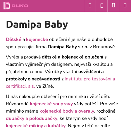
K
Přejít
Hledat
Nákup
M
Přihlášení
na
o
obsah
Zpět
Zpět
košík
š
Damipa Baby
í
C
k
o
Dětské
a
kojenecké
oblečení
šije naše dlouhodobě
p
spolupracující firma
Damipa Baby s.r.o.
v Broumově.
o
Vyrábí a prodává
dětské a
kojenecké oblečení
s
t
vlastním výjimečným designem, nejvyšší kvalitou a
ř
přijatelnou cenou. Výrobky vlastní
osvědčení a
e
protokoly o nezávadnosti
z
Institutu pro testování a
b
certifikaci, a.s.
ve Zlíně.
u
U nás nakoupíte oblečení pro miminka i větší děti.
j
Různorodé
kojenecké soupravy
vždy potěší. Pro vaše
e
miminko máme
kojenecké body a overaly
, rozkošné
t
dupačky a polodupačky
, ke kterým se vždy hodí
e
kojenecké mikiny a kabátky
. Nejen v létě oceníte
n