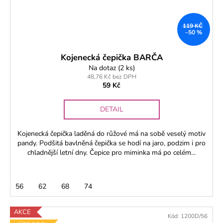
119 KČ
–50 %
Kojenecká čepička BARČA
Na dotaz
(2 ks)
48,76 Kč bez DPH
59 Kč
DETAIL
Kojenecká čepička laděná do růžové má na sobě veselý motiv
pandy. Podšitá bavlněná čepička se hodí na jaro, podzim i pro
chladnější letní dny. Čepice pro miminka má po celém...
56
62
68
74
AKCE
Kód:
1200D/56