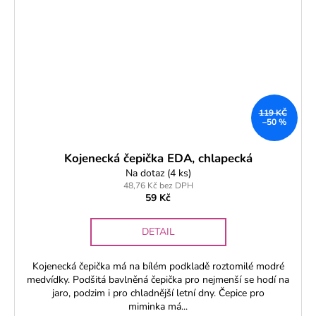
119 KČ
–50 %
Kojenecká čepička EDA, chlapecká
Na dotaz
(4 ks)
48,76 Kč bez DPH
59 Kč
DETAIL
Kojenecká čepička má na bílém podkladě roztomilé modré
medvídky. Podšitá bavlněná čepička pro nejmenší se hodí na
jaro, podzim i pro chladnější letní dny. Čepice pro
miminka má...