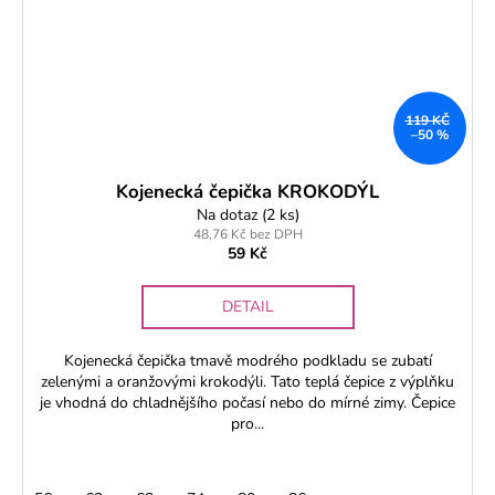
119 KČ
–50 %
Kojenecká čepička KROKODÝL
Na dotaz
(2 ks)
48,76 Kč bez DPH
59 Kč
DETAIL
Kojenecká čepička tmavě modrého podkladu se zubatí
zelenými a oranžovými krokodýli. Tato teplá čepice z výplňku
je vhodná do chladnějšího počasí nebo do mírné zimy. Čepice
pro...