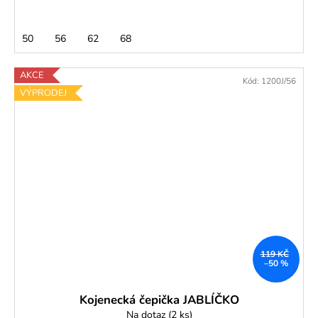
50
56
62
68
AKCE
Kód:
1200J/56
VÝPRODEJ
119 KČ
–50 %
Kojenecká čepička JABLÍČKO
Na dotaz
(2 ks)