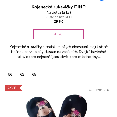
ů
Kojenecké rukavičky DINO
Na dotaz
(3 ks)
23,97 Kč bez DPH
29 Kč
DETAIL
Kojenecké rukavičky s potiskem bílých dinosaurů mají krásně
hnědou barvu a bílý elastan na zápěstích. Dvojité bavlněné
rukavice pro nejmenší jsou skvělé pro chladné dny....
56
62
68
AKCE
Kód:
1201L/56