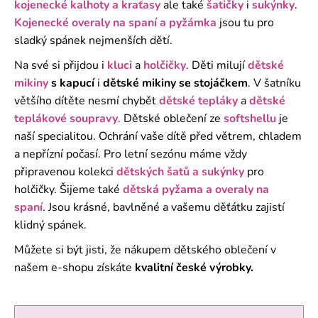
kojenecké kalhoty a kraťasy
ale také
šatičky
i
sukýnky
.
a
Kojenecké overaly na spaní
a pyžámka
jsou tu pro
j
sladký spánek nejmenších dětí.
í
Na své si přijdou i
kluci
a
holčičky
. Děti milují
dětské
t
mikiny
s kapucí
i
dětské mikiny se stojáčkem
. V šatníku
?
většího dítěte nesmí chybět
dětské tepláky
a
dětské
teplákové soupravy
. Dětské oblečení ze
softshellu
je
naší specialitou. Ochrání vaše dítě před větrem, chladem
a nepřízní počasí. Pro letní sezónu máme vždy
HLEDAT
připravenou kolekci
dětských šatů a sukýnky
pro
holčičky. Šijeme také
dětská pyžama a overaly na
spaní
.
Jsou krásné, bavlněné a
vašemu děťátku zajistí
klidný spánek.
D
o
Můžete si být jisti, že nákupem dětského oblečení v
p
našem e-shopu získáte
kvalitní české výrobky.
o
r
u