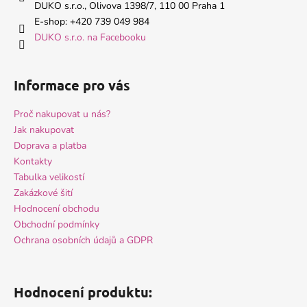
r
t
DUKO s.r.o., Olivova 1398/7, 110 00 Praha 1
v
í
E-shop: +420 739 049 984
k
DUKO s.r.o. na Facebooku
y
v
ý
Informace pro vás
p
i
Proč nakupovat u nás?
s
Jak nakupovat
u
Doprava a platba
Kontakty
Tabulka velikostí
Zakázkové šití
Hodnocení obchodu
Obchodní podmínky
Ochrana osobních údajů a GDPR
Hodnocení produktu: