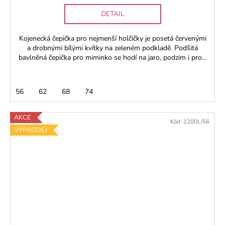
DETAIL
Kojenecká čepička pro nejmenší holčičky je posetá červenými
a drobnými bílými kvítky na zeleném podkladě. Podšitá
bavlněná čepička pro miminko se hodí na jaro, podzim i pro...
56
62
68
74
AKCE
Kód:
1200L/56
VÝPRODEJ