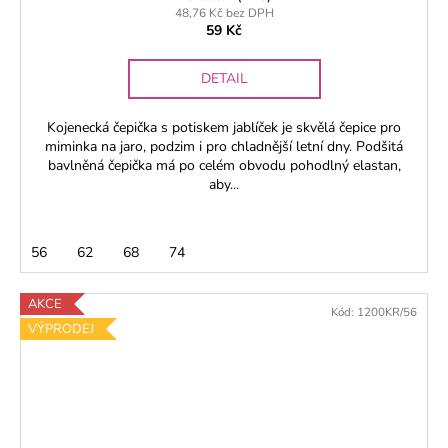
48,76 Kč bez DPH
59 Kč
DETAIL
Kojenecká čepička s potiskem jablíček je skvělá čepice pro
miminka na jaro, podzim i pro chladnější letní dny. Podšitá
bavlněná čepička má po celém obvodu pohodlný elastan,
aby...
56
62
68
74
AKCE
Kód:
1200KR/56
VÝPRODEJ