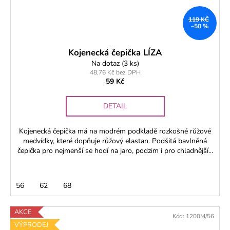
119 KČ
–50 %
Kojenecká čepička LÍZA
Na dotaz
(3 ks)
48,76 Kč bez DPH
59 Kč
DETAIL
Kojenecká čepička má na modrém podkladě rozkošné růžové
medvídky, které dopňuje růžový elastan. Podšitá bavlněná
čepička pro nejmenší se hodí na jaro, podzim i pro chladnější...
56
62
68
AKCE
Kód:
1200M/56
VÝPRODEJ