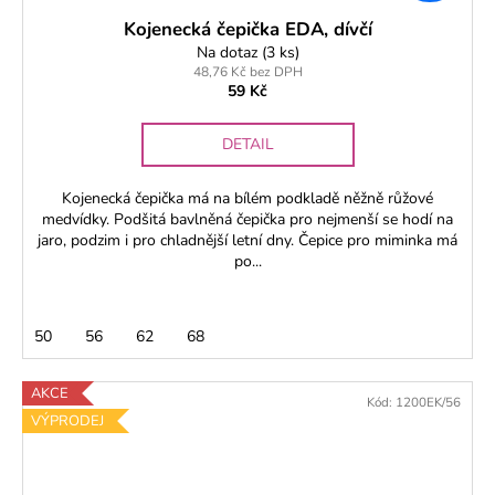
Kojenecká čepička EDA, dívčí
Na dotaz
(3 ks)
48,76 Kč bez DPH
59 Kč
DETAIL
Kojenecká čepička má na bílém podkladě něžně růžové
medvídky. Podšitá bavlněná čepička pro nejmenší se hodí na
jaro, podzim i pro chladnější letní dny. Čepice pro miminka má
po...
50
56
62
68
AKCE
Kód:
1200EK/56
VÝPRODEJ