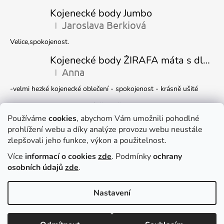
Kojenecké body Jumbo
Jaroslava Berkiová
|
Hodnocení produktu je 5 z 5 hvězdiček.
Velice,spokojenost.
Kojenecké body ŽIRAFA máta s dlouhým rukávem
Anna
|
Hodnocení produktu je 5 z 5 hvězdiček.
-velmi hezké kojenecké oblečení - spokojenost - krásně ušité
Kojenecká čepička DINO
Ivana Marková
Používáme
cookies
, abychom Vám umožnili pohodlné
|
Hodnocení produktu je 5 z 5 hvězdiček.
prohlížení webu a díky analýze provozu webu neustále
Krásné
zlepšovali jeho funkce, výkon a použitelnost.
Více
informací o cookies
zde
. Podmínky
ochrany
Facebook
osobních údajů
zde
.
Nastavení
Dočasně můžete v e-shopu nakupovat
Vytvořil Shoptet
zboží pouze
NA DOTAZ
, e-mail
Copyright 2026
DUKO s.r.o.
. Všechna práva vyhrazena.
Upravit