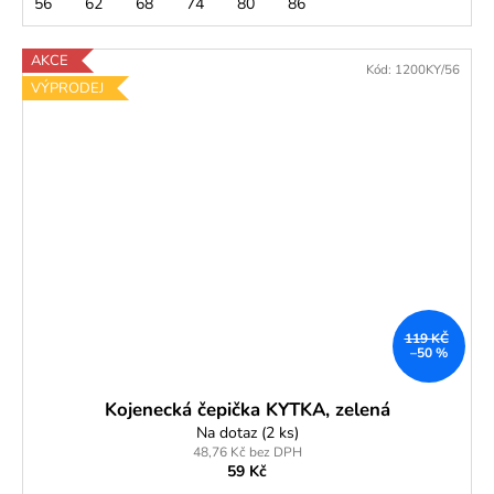
56
62
68
74
80
86
AKCE
Kód:
1200KY/56
VÝPRODEJ
119 KČ
–50 %
Kojenecká čepička KYTKA, zelená
Na dotaz
(2 ks)
48,76 Kč bez DPH
59 Kč