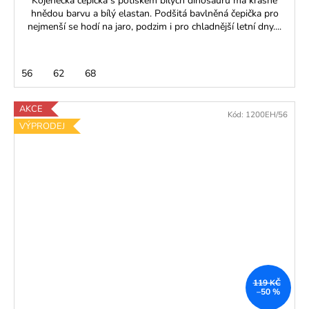
Kojenecká čepička s potiskem bílých dinosaurů má krásně
hnědou barvu a bílý elastan. Podšitá bavlněná čepička pro
nejmenší se hodí na jaro, podzim i pro chladnější letní dny....
56
62
68
AKCE
Kód:
1200EH/56
VÝPRODEJ
119 KČ
–50 %