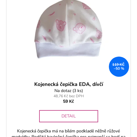
119 KČ
–50 %
Kojenecká čepička EDA, dívčí
Na dotaz
(3 ks)
48,76 Kč bez DPH
59 Kč
DETAIL
Kojenecká čepička má na bílém podkladě něžně růžové
medvídky. Podšitá bavlněná čepička pro nejmenší se hodí na