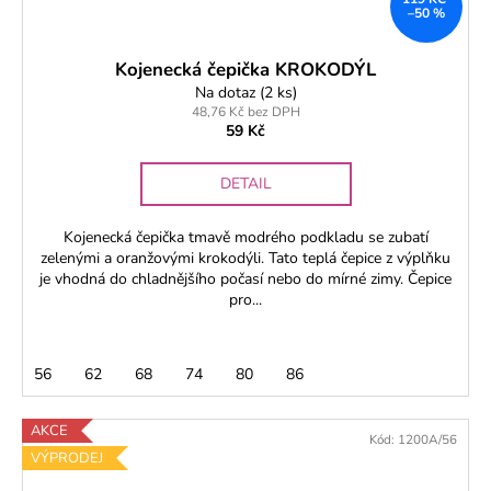
–50 %
Kojenecká čepička KROKODÝL
Na dotaz
(2 ks)
48,76 Kč bez DPH
59 Kč
DETAIL
Kojenecká čepička tmavě modrého podkladu se zubatí
zelenými a oranžovými krokodýli. Tato teplá čepice z výplňku
je vhodná do chladnějšího počasí nebo do mírné zimy. Čepice
pro...
56
62
68
74
80
86
AKCE
Kód:
1200A/56
VÝPRODEJ