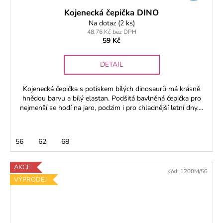
Kojenecká čepička DINO
Na dotaz
(2 ks)
48,76 Kč bez DPH
59 Kč
DETAIL
Kojenecká čepička s potiskem bílých dinosaurů má krásně
hnědou barvu a bílý elastan. Podšitá bavlněná čepička pro
nejmenší se hodí na jaro, podzim i pro chladnější letní dny....
56
62
68
AKCE
Kód:
1200M/56
VÝPRODEJ