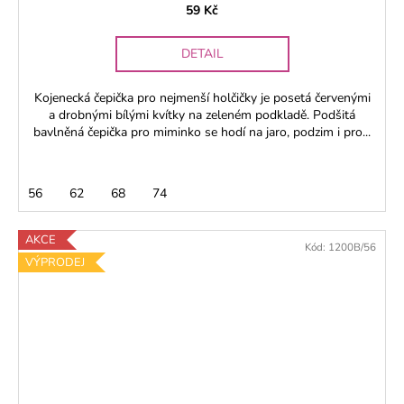
59 Kč
DETAIL
Kojenecká čepička pro nejmenší holčičky je posetá červenými
a drobnými bílými kvítky na zeleném podkladě. Podšitá
bavlněná čepička pro miminko se hodí na jaro, podzim i pro...
56
62
68
74
AKCE
Kód:
1200B/56
VÝPRODEJ