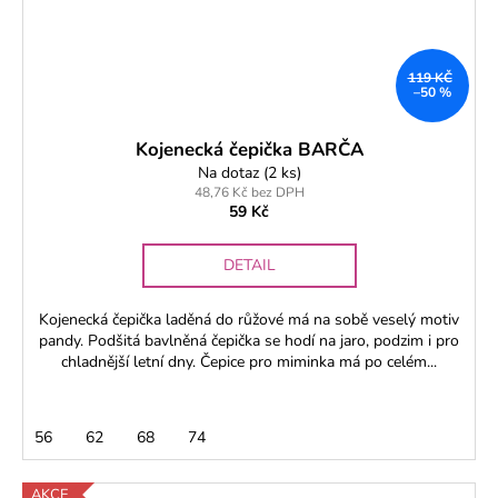
119 KČ
–50 %
Kojenecká čepička BARČA
Na dotaz
(2 ks)
48,76 Kč bez DPH
59 Kč
DETAIL
Kojenecká čepička laděná do růžové má na sobě veselý motiv
pandy. Podšitá bavlněná čepička se hodí na jaro, podzim i pro
chladnější letní dny. Čepice pro miminka má po celém...
56
62
68
74
AKCE