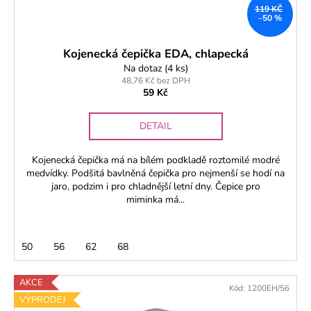
119 KČ
–50 %
Kojenecká čepička EDA, chlapecká
Na dotaz
(4 ks)
48,76 Kč bez DPH
59 Kč
DETAIL
Kojenecká čepička má na bílém podkladě roztomilé modré
medvídky. Podšitá bavlněná čepička pro nejmenší se hodí na
jaro, podzim i pro chladnější letní dny. Čepice pro
miminka má...
50
56
62
68
AKCE
Kód:
1200EH/56
VÝPRODEJ