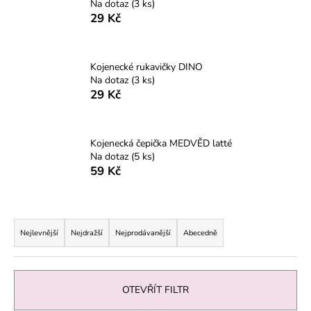
Na dotaz
(3 ks)
a
29 Kč
j
í
Kojenecké rukavičky DINO
t
Na dotaz
(3 ks)
?
29 Kč
Kojenecká čepička MEDVĚD latté
Na dotaz
(5 ks)
HLEDAT
59 Kč
Ř
D
a
o
Nejlevnější
Nejdražší
Nejprodávanější
Abecedně
z
p
o
e
r
n
OTEVŘÍT FILTR
u
í