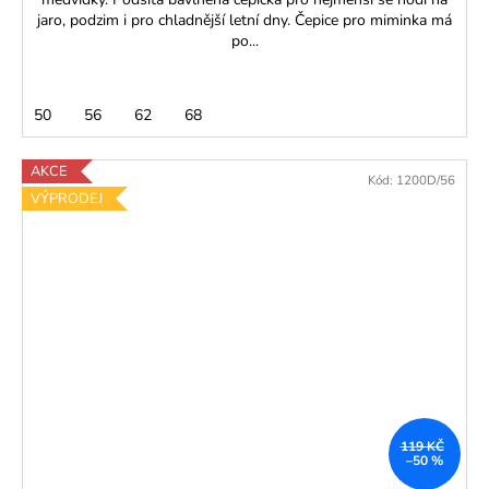
jaro, podzim i pro chladnější letní dny. Čepice pro miminka má
po...
50
56
62
68
AKCE
Kód:
1200D/56
VÝPRODEJ
119 KČ
–50 %