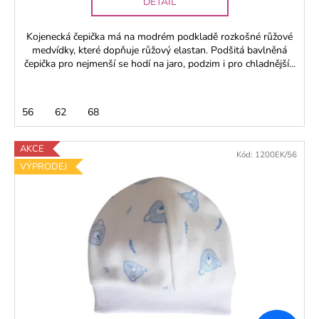
DETAIL
Kojenecká čepička má na modrém podkladě rozkošné růžové
medvídky, které dopňuje růžový elastan. Podšitá bavlněná
čepička pro nejmenší se hodí na jaro, podzim i pro chladnější...
56
62
68
AKCE
Kód:
1200EK/56
VÝPRODEJ