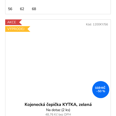
56
62
68
AKCE
Kód:
1200KY/56
VÝPRODEJ
119 KČ
–50 %
Kojenecká čepička KYTKA, zelená
Na dotaz
(2 ks)
48,76 Kč bez DPH