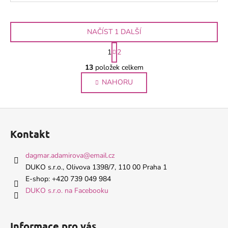
NAČÍST 1 DALŠÍ
S
1
2
t
O
r
13
položek celkem
v
á
NAHORU
l
n
k
á
o
d
Z
v
a
á
á
c
Kontakt
n
p
í
í
p
a
dagmar.adamirova
@
email.cz
r
t
DUKO s.r.o., Olivova 1398/7, 110 00 Praha 1
v
í
E-shop: +420 739 049 984
k
DUKO s.r.o. na Facebooku
y
v
ý
Informace pro vás