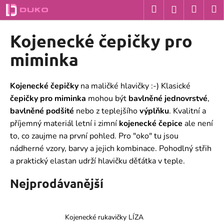
K
Přejít
Hledat
Nákup
M
Přihlášení
na
o
obsah
Zpět
Zpět
košík
š
Kojenecké čepičky pro
í
C
miminka
k
o
p
Kojenecké čepičky
na maličké hlavičky :-) Klasické
o
čepičky pro miminka
mohou být
bavlněné jednovrstvé
,
t
bavlněné podšité
nebo z teplejšího
výplňku
. Kvalitní a
ř
příjemný materiál letní i zimní
kojenecké
čepice
ale není
e
to, co zaujme na první pohled. Pro "oko" tu jsou
b
nádherné vzory, barvy a jejich kombinace. Pohodlný střih
u
a praktický elastan udrží hlavičku děťátka v teple.
j
Nejprodávanější
e
t
e
Kojenecké rukavičky LÍZA
n