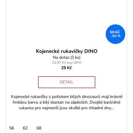
59 KČ
–50 %
Kojenecké rukavičky DINO
Na dotaz
(3 ks)
23,97 Kč bez DPH
29 Kč
DETAIL
Kojenecké rukavičky s potiskem bílých dinosaurů mají krásně
hnědou barvu a bílý elastan na zápěstích. Dvojité bavlněné
rukavice pro nejmenší jsou skvělé pro chladné dny....
56
62
68