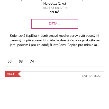
Na dotaz
(2 ks)
48,76 Kč bez DPH
59 Kč
DETAIL
Kojenecká čepička krásně tmavě modré barvy svítí veselými
barevnými příšerkami. Podšitá bavlněná čepička je skvělá na
jaro, podzim i pro chladnější letní dny. Čepice pro miminka...
56
68
74
AKCE
Kód:
1201D/56