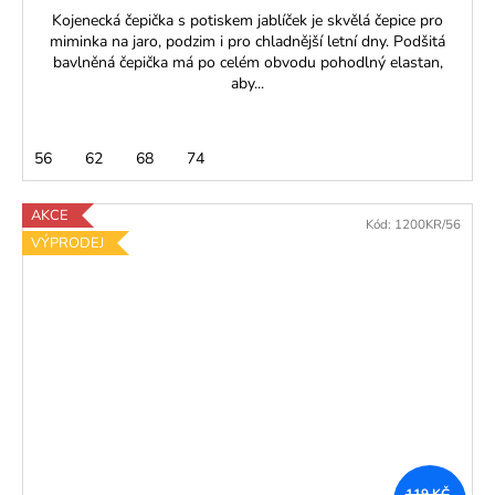
Kojenecká čepička s potiskem jablíček je skvělá čepice pro
miminka na jaro, podzim i pro chladnější letní dny. Podšitá
bavlněná čepička má po celém obvodu pohodlný elastan,
aby...
56
62
68
74
AKCE
Kód:
1200KR/56
VÝPRODEJ
119 KČ