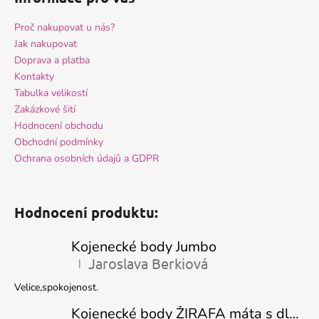
p
i
Proč nakupovat u nás?
s
Jak nakupovat
u
Doprava a platba
Kontakty
Tabulka velikostí
Zakázkové šití
Hodnocení obchodu
Obchodní podmínky
Ochrana osobních údajů a GDPR
Hodnocení produktu:
Kojenecké body Jumbo
Jaroslava Berkiová
|
Hodnocení produktu je 5 z 5 hvězdiček.
Velice,spokojenost.
Kojenecké body ŽIRAFA máta s dlouhým rukávem