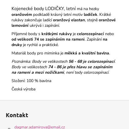
Kojenecké body LODIČKY, letní
má na hezky
oranžovém
podkladě krásný letní motiv
lodiček
. Krátké
rukávy zakončuje ladící
oranžový elastan
, stejně
oranžové
lemování
ukrývá i zapínání.
Příjemné body s
krátkými rukávy
je
celorozepínací
nebo
od velikosti 74 se zapínáním na rameni
. Zapínání
na
druky
je rychlé a praktické.
Materiál body pro miminka je
měkká a kvalitní bavlna
.
Poznámka: Body ve velikostech
56 - 68 je celorozepínací
.
Body ve velikostech
74 - 86
je přes hlavu se zapínáním
na rameni a mezi nožičkami
, není tedy celorozepínací.
Složení: 100 % bavlna
Česká výroba
Z
á
Kontakt
p
a
dagmar.adamirova
@
email.cz