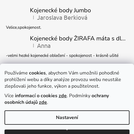
Kojenecké body Jumbo
Jaroslava Berkiová
|
Hodnocení produktu je 5 z 5 hvězdiček.
Velice,spokojenost.
Kojenecké body ŽIRAFA máta s dlouhým rukávem
Anna
|
Hodnocení produktu je 5 z 5 hvězdiček.
-velmi hezké kojenecké oblečení - spokojenost - krásně ušité
Kojenecká čepička DINO
Ivana Marková
Používáme
cookies
, abychom Vám umožnili pohodlné
|
Hodnocení produktu je 5 z 5 hvězdiček.
prohlížení webu a díky analýze provozu webu neustále
Krásné
zlepšovali jeho funkce, výkon a použitelnost.
Více
informací o cookies
zde
. Podmínky
ochrany
Facebook
osobních údajů
zde
.
Nastavení
Dočasně můžete v e-shopu nakupovat
Vytvořil Shoptet
zboží pouze
NA DOTAZ
, e-mail
Copyright 2026
DUKO s.r.o.
. Všechna práva vyhrazena.
Upravit