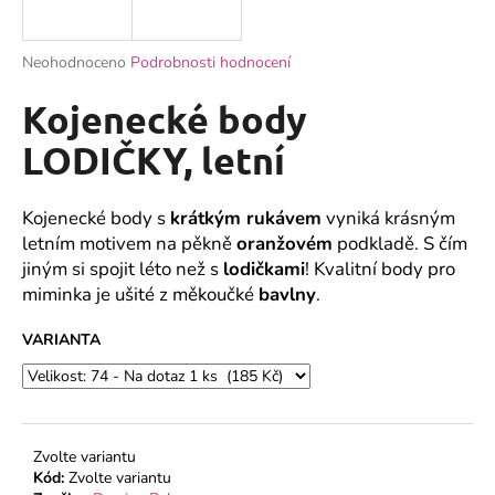
a
j
Průměrné
Neohodnoceno
Podrobnosti hodnocení
í
hodnocení
produktu
Kojenecké body
t
je
?
0,0
LODIČKY, letní
z
5
hvězdiček.
Kojenecké body s
krátkým rukávem
vyniká krásným
letním motivem na pěkně
oranžovém
podkladě. S čím
HLEDAT
jiným si spojit léto než s
lodičkami
! Kvalitní body pro
miminka je ušité z měkoučké
bavlny
.
VARIANTA
D
o
p
o
r
Zvolte variantu
u
Kód:
Zvolte variantu