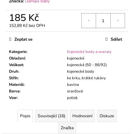
č
Značka:
Damipa Baby
u
j
185 Kč
e
152,89 Kč bez DPH
m
Měrná
e
cena:
Zeptat se
Sdílet
DĚTSKÉ
Kategorie
:
Kojenecké body a overaly
TEPLÁKY
Oblečení
:
kojenecké
ČERNÉ
Velikost
:
kojenecká (50 - 86/92)
290
Druh
:
kojenecké body
Kč
Střih
:
ke krku, krátké rukávy
Materiál
:
bavlna
Barva
:
oranžová
Vzor
:
potisk
Popis
Související (16)
Hodnocení
Diskuze
Značka