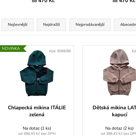
DLOUHÝM RUK
470 Kč
470 Kč
od
od
195 Kč
195 Kč
Ř
a
Nejlevnější
Nejdražší
Nejprodávanější
Abecedn
z
e
V
n
NOVINKA
ý
Kód:
9088/98
Kó
í
p
p
i
r
s
o
p
d
r
u
o
k
d
Chlapecká mikina ITÁLIE
Dětská mikina LA
t
u
zelená
kapucí
ů
k
Na dotaz
(1 ks)
Na dotaz
(2 ks)
t
od 388,43 Kč bez DPH
od 388,43 Kč bez D