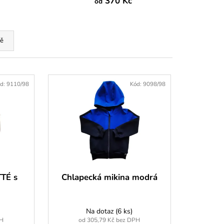
ÁVEM
370 Kč
od
ě
d:
9110/98
Kód:
9098/98
TTÉ s
Chlapecká mikina modrá
Na dotaz
(6 ks)
PH
od 305,79 Kč bez DPH