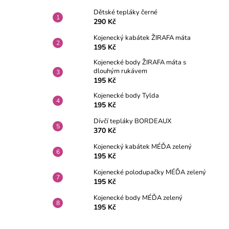
Dětské tepláky černé
290 Kč
Kojenecký kabátek ŽIRAFA máta
195 Kč
Kojenecké body ŽIRAFA máta s
dlouhým rukávem
195 Kč
Kojenecké body Tylda
195 Kč
Dívčí tepláky BORDEAUX
370 Kč
Kojenecký kabátek MÉĎA zelený
195 Kč
Kojenecké polodupačky MÉĎA zelený
195 Kč
Kojenecké body MÉĎA zelený
195 Kč