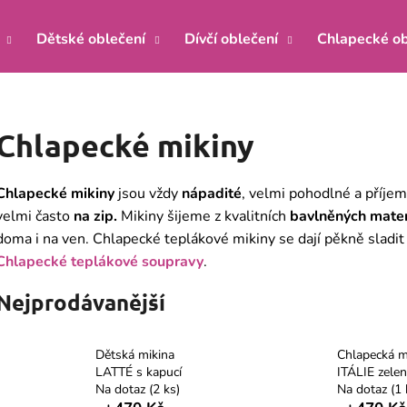
Dětské oblečení
Dívčí oblečení
Chlapecké ob
Co potřebujete najít?
Chlapecké mikiny
HLEDAT
Chlapecké mikiny
jsou vždy
nápadité
, velmi pohodlné a příj
velmi často
na zip.
Mikiny šijeme z kvalitních
bavlněných mater
doma i na ven. Chlapecké teplákové mikiny se dají pěkně sladit 
Doporučujeme
Chlapecké teplákové soupravy
.
Nejprodávanější
Dětská mikina
Chlapecká m
LATTÉ s kapucí
ITÁLIE zele
Na dotaz
(2 ks)
Na dotaz
(1 
KOJENECKÝ KABÁTEK ŽIRAFA MÁTA
KOJENECKÉ BOD