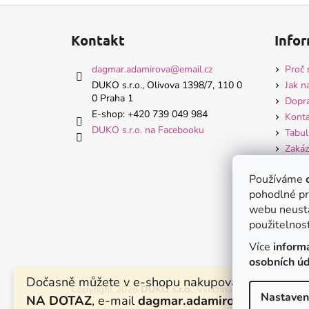
Z
á
Kontakt
Infor
p
a
dagmar.adamirova
@
email.cz
Proč 
t
DUKO s.r.o., Olivova 1398/7, 110 0
Jak n
0 Praha 1
í
Dopra
E-shop: +420 739 049 984
Konta
DUKO s.r.o. na Facebooku
Tabul
Zakáz
Hodn
Používáme
Obch
pohodlné pr
Ochra
webu neustá
použitelnost
Více
inform
osobních ú
Dočasně můžete v e-shopu nakupovat zboží pouz
Copyright 2026
DUKO s.r.o.
. Všechna práva vyhrazena.
Nastaven
NA DOTAZ
, e-mail
dagmar.adamirova@email.cz