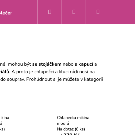
Hledat
Přihlášení
Nákupní
lečení
Doprava a platba
Kontakty
O nás
Zakáz
košík
emné; mohou být
se stojáčkem
nebo
s kapucí
a
iálů
. A proto je chlapečci a kluci rádi nosí na
do souprav. Prohlídnout si je můžete v kategorii
ikina
Chlapecká mikina
ná
modrá
ks)
Na dotaz
(6 ks)
Y ŽIRAFA MÁTA S