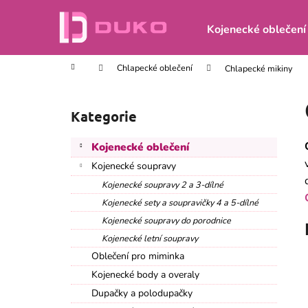
K
Přejít
na
o
Kojenecké oblečení
obsah
Zpět
Zpět
š
do
do
í
Domů
Chlapecké oblečení
Chlapecké mikiny
obchodu
obchodu
k
P
o
Kategorie
Přeskočit
s
kategorie
t
Kojenecké oblečení
r
Kojenecké soupravy
a
Kojenecké soupravy 2 a 3-dílné
n
Kojenecké sety a soupravičky 4 a 5-dílné
n
Kojenecké soupravy do porodnice
í
Kojenecké letní soupravy
p
Oblečení pro miminka
a
Kojenecké body a overaly
n
Dupačky a polodupačky
DĚTSKÉ TEPLÁKY ČERNÉ
e