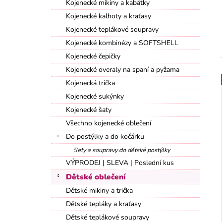
Kojenecké mikiny a kabátky
290 Kč
l
Kojenecké kalhoty a kraťasy
Kojenecké teplákové soupravy
Kojenecké kombinézy a SOFTSHELL
Kojenecké čepičky
Kojenecké overaly na spaní a pyžama
Kojenecká trička
Kojenecké sukýnky
Kojenecké šaty
Všechno kojenecké oblečení
Do postýlky a do kočárku
Sety a soupravy do dětské postýlky
VÝPRODEJ | SLEVA | Poslední kus
Dětské oblečení
Dětské mikiny a trička
Dětské tepláky a kraťasy
Dětské teplákové soupravy