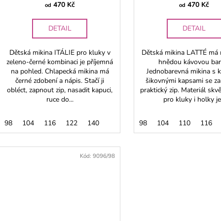
ů
470 Kč
470 Kč
od
od
DETAIL
DETAIL
Dětská mikina ITÁLIE pro kluky v
Dětská mikina LATTÉ má n
zeleno-černé kombinaci je příjemná
hnědou kávovou bar
na pohled. Chlapecká mikina má
Jednobarevná mikina s k
černé zdobení a nápis. Stačí ji
šikovnými kapsami se za
obléct, zapnout zip, nasadit kapuci,
praktický zip. Materiál skv
ruce do...
pro kluky i holky je.
98
104
116
122
140
98
104
110
116
Kód:
9096/98