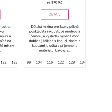
370 Kč
od
DETAIL
eutrální
Dětská mikina pro kluky pěkně
vu.
poskládala inkoustově modrou a
apucí a
černou, a výsledek vypadá moc
píná na
dobře :-) Mikina s kapucí, zipem a
ělé mikiny
kapsami je ušitá z příjemného
..
materiálu, bavlny s...
122
128
134
98
140
104
146
116
122
128
134