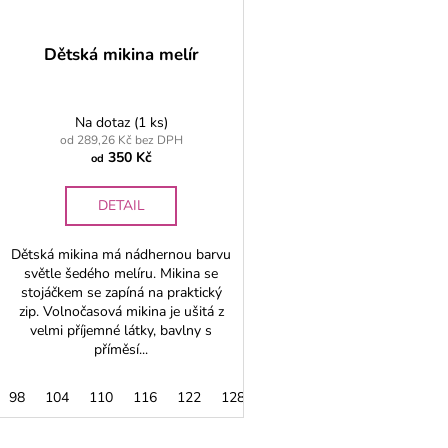
Dětská mikina melír
Na dotaz
(1 ks)
od 289,26 Kč bez DPH
350 Kč
od
DETAIL
Dětská mikina má nádhernou barvu
světle šedého melíru. Mikina se
stojáčkem se zapíná na praktický
zip. Volnočasová mikina je ušitá z
velmi příjemné látky, bavlny s
příměsí...
98
104
110
116
122
128
134