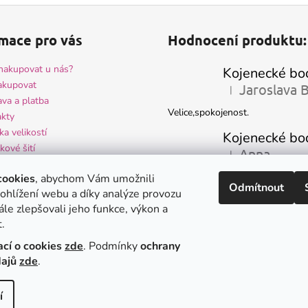
mace pro vás
Hodnocení produktu:
nakupovat u nás?
akupovat
|
Hodnocení produktu 
va a platba
Velice,spokojenost.
kty
ka velikostí
kové šití
Anna
|
Hodnocení produktu 
ocení obchodu
-velmi hezké kojenecké oblečení 
cookies
, abychom Vám umožnili
odní podmínky
Odmítnout
spokojenost - krásně ušité
ohlížení webu a díky analýze provozu
na osobních údajů a GDPR
le zlepšovali jeho funkce, výkon a
.
Ivana Mark
|
Hodnocení produktu 
ací o cookies
zde
. Podmínky
ochrany
Krásné
dajů
zde
.
e
Upravit nastavení cookies
í
.