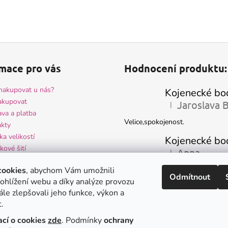
mace pro vás
Hodnocení produktu:
nakupovat u nás?
akupovat
|
Hodnocení produktu 
va a platba
Velice,spokojenost.
kty
ka velikostí
kové šití
Anna
|
Hodnocení produktu 
ocení obchodu
-velmi hezké kojenecké oblečení 
cookies
, abychom Vám umožnili
odní podmínky
Odmítnout
spokojenost - krásně ušité
ohlížení webu a díky analýze provozu
na osobních údajů a GDPR
le zlepšovali jeho funkce, výkon a
.
Ivana Mark
|
Hodnocení produktu 
ací o cookies
zde
. Podmínky
ochrany
Krásné