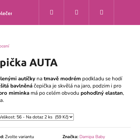
Hledat
Přihlášení
Nákupní
lečení
Doprava a platba
Kontakty
O nás
Zakáz
košík
ocení
epička AUTA
lenými autíčky
na
tmavě modrém
podkladu se hodí
šitá bavlněná
čepička je skvělá na jaro, podzim i pro
 pro miminka
má po celém obvodu
pohodlný elastan
,
a.
Y ŽIRAFA MÁTA S
d:
Zvolte variantu
Značka:
Damipa Baby