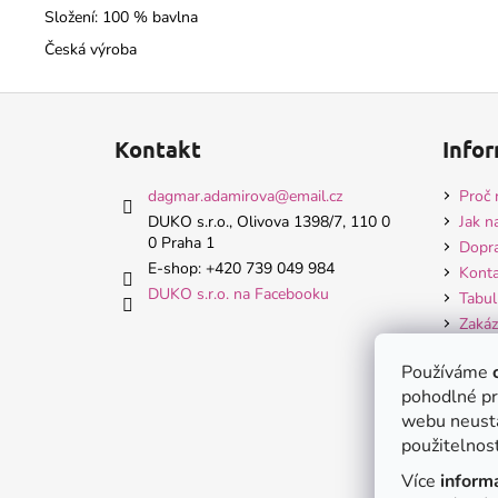
Složení: 100 % bavlna
Česká výroba
Z
á
Kontakt
Infor
p
a
dagmar.adamirova
@
email.cz
Proč 
t
DUKO s.r.o., Olivova 1398/7, 110 0
Jak n
0 Praha 1
í
Dopra
E-shop: +420 739 049 984
Konta
DUKO s.r.o. na Facebooku
Tabul
Zakáz
Hodn
Používáme
Obch
pohodlné pr
Ochra
webu neustá
použitelnost
Více
inform