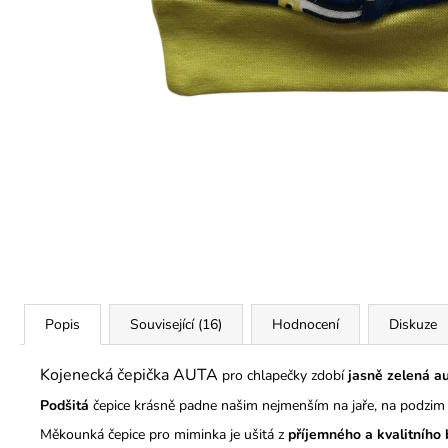
290 Kč
Popis
Související (16)
Hodnocení
Diskuze
Kojenecká čepička AUTA
pro chlapečky zdobí
jasně zelená au
Podšitá
čepice krásně padne našim nejmenším na jaře, na podzim i
Měkounká čepice pro miminka je ušitá z
příjemného a kvalitního