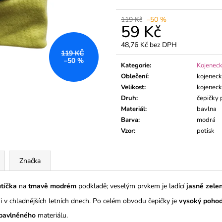
DLOUHÝM RUK
195 Kč
195 Kč
119 Kč
–50 %
59 Kč
48,76 Kč bez DPH
119 KČ
Měrná
–50 %
cena:
Kategorie
:
Kojeneck
Oblečení
:
kojenec
Velikost
:
kojeneck
Druh
:
čepičky 
Materiál
:
bavlna
Barva
:
modrá
Vzor
:
potisk
Značka
tíčka
na
tmavě modrém
podkladě; veselým prvkem je ladící
jasně zele
 v chladnějších letních dnech. Po celém obvodu čepičky je
vysoký pohod
 bavlněného
materiálu.