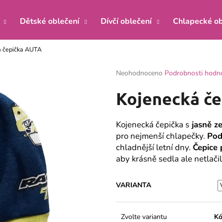
Dětské oblečení
Dívčí oblečení
Chlapecké ob
á čepička AUTA
Co potřebujete najít?
Průměrné
Neohodnoceno
Podrobnosti hodn
hodnocení
produktu
HLEDAT
Kojenecká č
je
0,0
z
Kojenecká čepička s
jasně ze
5
Doporučujeme
pro nejmenší chlapečky.
Pod
hvězdiček.
chladnější letní dny.
Čepice
aby krásně sedla ale netlačil
VARIANTA
KOJENECKÝ KABÁTEK ŽIRAFA MÁTA
KOJENECKÉ BOD
Zvolte variantu
Kó