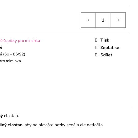
ÁVEM
Tisk
é čepičky pro miminka
ké
Zeptat se
á (50 - 86/92)
Sdílet
pro miminka
ný
elastan.
lný elastan
, aby na hlavičce hezky seděla ale netlačila.