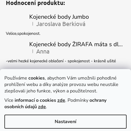
Hodnocení produktu:
Kojenecké body Jumbo
Jaroslava Berkiová
|
Hodnocení produktu je 5 z 5 hvězdiček.
Velice,spokojenost.
Kojenecké body ŽIRAFA máta s dlouhým rukávem
Anna
|
Hodnocení produktu je 5 z 5 hvězdiček.
-velmi hezké kojenecké oblečení - spokojenost - krásně ušité
Kojenecká čepička DINO
Ivana Marková
Používáme
cookies
, abychom Vám umožnili pohodlné
|
Hodnocení produktu je 5 z 5 hvězdiček.
prohlížení webu a díky analýze provozu webu neustále
Krásné
zlepšovali jeho funkce, výkon a použitelnost.
Více
informací o cookies
zde
. Podmínky
ochrany
Facebook
osobních údajů
zde
.
Nastavení
Dočasně můžete v e-shopu nakupovat
Vytvořil Shoptet