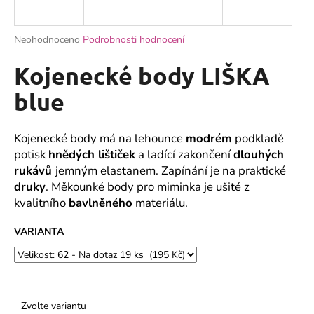
a
j
Průměrné
Neohodnoceno
Podrobnosti hodnocení
í
hodnocení
produktu
Kojenecké body LIŠKA
t
je
?
0,0
blue
z
5
hvězdiček.
Kojenecké body má na lehounce
modrém
podkladě
potisk
hnědých lištiček
a ladící zakončení
dlouhých
HLEDAT
rukávů
jemným elastanem. Zapínání je na praktické
druky
. Měkounké body pro miminka je ušité z
kvalitního
bavlněného
materiálu.
D
VARIANTA
o
p
o
r
u
Zvolte variantu