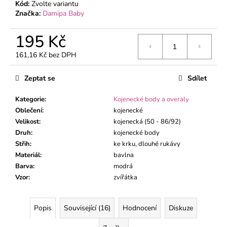
č
Kód:
Zvolte variantu
u
Značka:
Damipa Baby
j
e
195 Kč
m
161,16 Kč bez DPH
e
Měrná
cena:
Zeptat se
Sdílet
KOJENECKÝ
KABÁTEK
Kategorie
:
Kojenecké body a overaly
MÉĎA
Oblečení
:
kojenecké
ZELENÝ
Velikost
:
kojenecká (50 - 86/92)
195
Druh
:
kojenecké body
Kč
Střih
:
ke krku, dlouhé rukávy
Materiál
:
bavlna
Barva
:
modrá
Vzor
:
zvířátka
Popis
Související (16)
Hodnocení
Diskuze