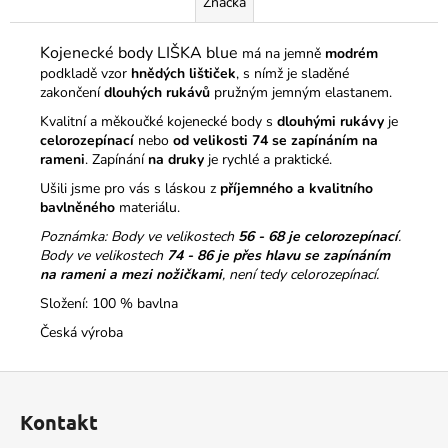
Značka
Kojenecké body LIŠKA blue
má na jemně
modrém
podkladě vzor
hnědých lištiček
, s nímž je sladěné
zakončení
dlouhých rukávů
pružným jemným elastanem.
Kvalitní a měkoučké kojenecké body s
dlouhými rukávy
je
celorozepínací
nebo
od velikosti 74 se zapínáním na
rameni
. Zapínání
na druky
je rychlé a praktické.
Ušili jsme pro vás s láskou z
příjemného a kvalitního
bavlněného
materiálu.
Poznámka: Body ve velikostech
56 - 68 je celorozepínací
.
Body ve velikostech
74 - 86
je přes hlavu se zapínáním
na rameni a mezi nožičkami
, není tedy celorozepínací.
Složení: 100 % bavlna
Česká výroba
Z
á
Kontakt
p