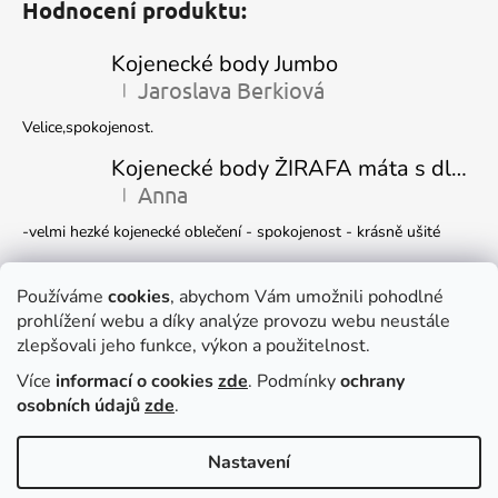
Hodnocení produktu:
Kojenecké body Jumbo
Jaroslava Berkiová
|
Hodnocení produktu je 5 z 5 hvězdiček.
Velice,spokojenost.
Kojenecké body ŽIRAFA máta s dlouhým rukávem
Anna
|
Hodnocení produktu je 5 z 5 hvězdiček.
-velmi hezké kojenecké oblečení - spokojenost - krásně ušité
Kojenecká čepička DINO
Ivana Marková
Používáme
cookies
, abychom Vám umožnili pohodlné
|
Hodnocení produktu je 5 z 5 hvězdiček.
prohlížení webu a díky analýze provozu webu neustále
Krásné
zlepšovali jeho funkce, výkon a použitelnost.
Více
informací o cookies
zde
. Podmínky
ochrany
Facebook
osobních údajů
zde
.
Nastavení
Dočasně můžete v e-shopu nakupovat
Vytvořil Shoptet