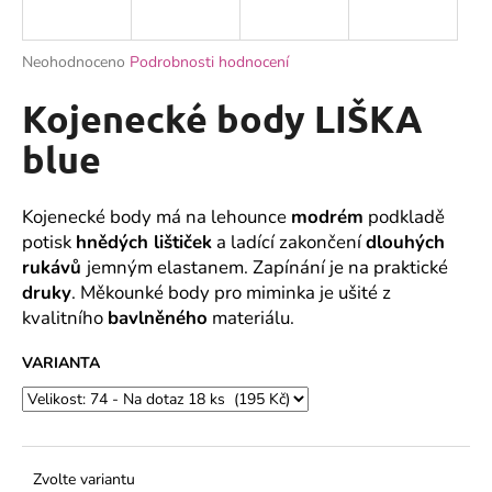
a
j
Průměrné
Neohodnoceno
Podrobnosti hodnocení
í
hodnocení
produktu
Kojenecké body LIŠKA
t
je
?
0,0
blue
z
5
hvězdiček.
Kojenecké body má na lehounce
modrém
podkladě
potisk
hnědých lištiček
a ladící zakončení
dlouhých
HLEDAT
rukávů
jemným elastanem. Zapínání je na praktické
druky
. Měkounké body pro miminka je ušité z
kvalitního
bavlněného
materiálu.
D
VARIANTA
o
p
o
r
u
Zvolte variantu