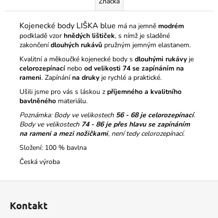
Značka
Kojenecké body LIŠKA blue
má na jemně
modrém
podkladě vzor
hnědých lištiček
, s nímž je sladěné
zakončení
dlouhých rukávů
pružným jemným elastanem.
Kvalitní a měkoučké kojenecké body s
dlouhými rukávy
je
celorozepínací
nebo
od velikosti 74 se zapínáním na
rameni
. Zapínání
na druky
je rychlé a praktické.
Ušili jsme pro vás s láskou z
příjemného a kvalitního
bavlněného
materiálu.
Poznámka: Body ve velikostech
56 - 68 je celorozepínací
.
Body ve velikostech
74 - 86
je přes hlavu se zapínáním
na rameni a mezi nožičkami
, není tedy celorozepínací.
Složení: 100 % bavlna
Česká výroba
Z
á
Kontakt
p