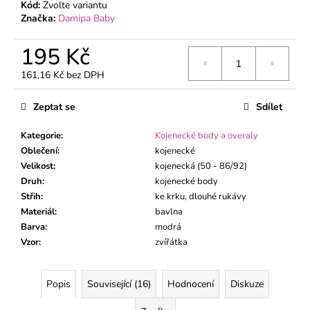
č
Kód:
Zvolte variantu
u
Značka:
Damipa Baby
j
e
195 Kč
m
161,16 Kč bez DPH
e
Měrná
cena:
Zeptat se
Sdílet
KOJENECKÝ
KABÁTEK
Kategorie
:
Kojenecké body a overaly
MÉĎA
Oblečení
:
kojenecké
ZELENÝ
Velikost
:
kojenecká (50 - 86/92)
195
Druh
:
kojenecké body
Kč
Střih
:
ke krku, dlouhé rukávy
Materiál
:
bavlna
Barva
:
modrá
Vzor
:
zvířátka
Popis
Související (16)
Hodnocení
Diskuze