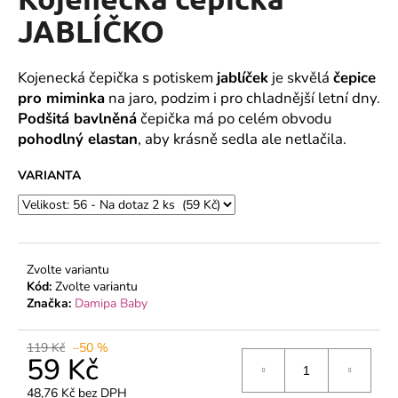
je
a
0,0
JABLÍČKO
z
j
5
í
hvězdiček.
Kojenecká čepička s potiskem
jablíček
je skvělá
čepice
t
pro miminka
na jaro, podzim i pro chladnější letní dny.
?
Podšitá bavlněná
čepička má po celém obvodu
pohodlný elastan
, aby krásně sedla ale netlačila.
VARIANTA
HLEDAT
Zvolte variantu
D
Kód:
Zvolte variantu
o
Značka:
Damipa Baby
p
o
119 Kč
–50 %
r
59 Kč
u
48,76 Kč bez DPH