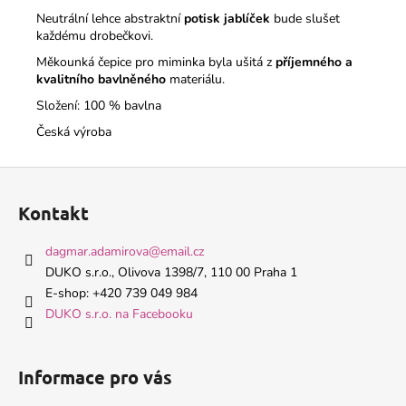
Neutrální lehce abstraktní
potisk jablíček
bude slušet
každému drobečkovi.
Měkounká čepice pro miminka byla ušitá z
příjemného a
kvalitního bavlněného
materiálu.
Složení: 100 % bavlna
Česká výroba
Z
á
Kontakt
p
a
dagmar.adamirova
@
email.cz
t
DUKO s.r.o., Olivova 1398/7, 110 00 Praha 1
í
E-shop: +420 739 049 984
DUKO s.r.o. na Facebooku
Informace pro vás