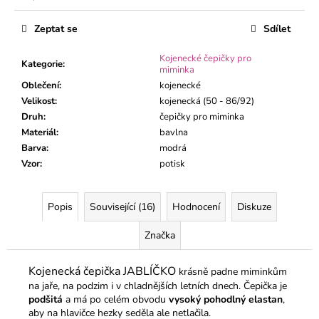
č
Měrná
u
cena:
Zeptat se
Sdílet
j
e
Kojenecké čepičky pro
m
Kategorie
:
miminka
e
Oblečení
:
kojenecké
Velikost
:
kojenecká (50 - 86/92)
Druh
:
čepičky pro miminka
KOJENECKÉ
Materiál
:
bavlna
BODY
ŽIRAFA
Barva
:
modrá
MÁTA
Vzor
:
potisk
S
DLOUHÝM
RUKÁVEM
Popis
Související (16)
Hodnocení
Diskuze
195
Kč
Značka
Kojenecká čepička JABLÍČKO
krásně padne miminkům
na jaře, na podzim i v chladnějších letních dnech. Čepička je
podšitá
a má po celém obvodu
vysoký pohodlný elastan
,
aby na hlavičce hezky seděla ale netlačila.