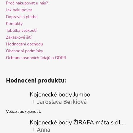
Proč nakupovat u nás?
Jak nakupovat
Doprava a platba
Kontakty
Tabulka velikostí
Zakázkové šití
Hodnocení obchodu
Obchodní podmínky
Ochrana osobních údajů a GDPR
Hodnocení produktu:
Kojenecké body Jumbo
Jaroslava Berkiová
|
Hodnocení produktu je 5 z 5 hvězdiček.
Velice,spokojenost.
Kojenecké body ŽIRAFA máta s dlouhým rukávem
Anna
|
Hodnocení produktu je 5 z 5 hvězdiček.