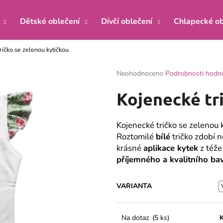
Dětské oblečení
Dívčí oblečení
Chlapecké ob
ričko se zelenou kytičkou
Co potřebujete najít?
Průměrné
Neohodnoceno
Podrobnosti hodn
hodnocení
produktu
HLEDAT
Kojenecké tr
je
0,0
z
Kojenecké tričko se zelenou k
5
Doporučujeme
Roztomilé
bílé
tričko zdobí 
hvězdiček.
krásné
aplikace kytek
z téže
příjemného a kvalitního b
VARIANTA
KOJENECKÝ KABÁTEK ŽIRAFA MÁTA
KOJENECKÉ BOD
Na dotaz
(5 ks)