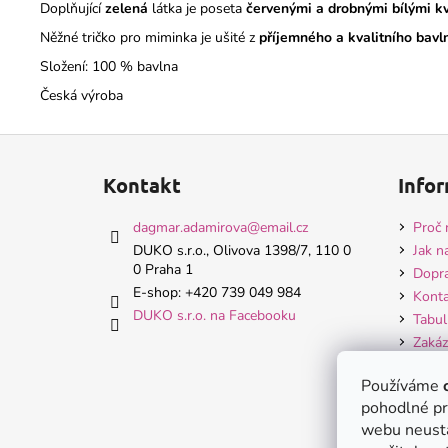
Doplňující
zelená
látka je poseta
červenými a drobnými bílými kv
Něžné tričko pro miminka je ušité z
příjemného a
kvalitního bav
Složení: 100 % bavlna
Česká výroba
Z
á
Kontakt
Infor
p
a
dagmar.adamirova
@
email.cz
Proč 
t
DUKO s.r.o., Olivova 1398/7, 110 0
Jak n
0 Praha 1
í
Dopra
E-shop: +420 739 049 984
Konta
DUKO s.r.o. na Facebooku
Tabul
Zakáz
Hodn
Používáme
Obch
pohodlné pr
Ochra
webu neustá