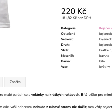
DLOUHÝM RUK
195 Kč
195 Kč
220 Kč
181,82 Kč bez DPH
Měrná
cena:
Kategorie
:
Kojeneck
Oblečení
:
kojenec
Velikost
:
kojeneck
Druh
:
kojeneck
Střih
:
krátké r
Materiál
:
bavlna
Barva
:
bílá
Vzor
:
květiny
Značka
 pro malé parádnice s
volánky
na
krátkých rukávech
.
Bílé
tričko pro mim
m díle, vaši princeznu
nebude z rubové strany nic tlačit
; tam vždy najdet