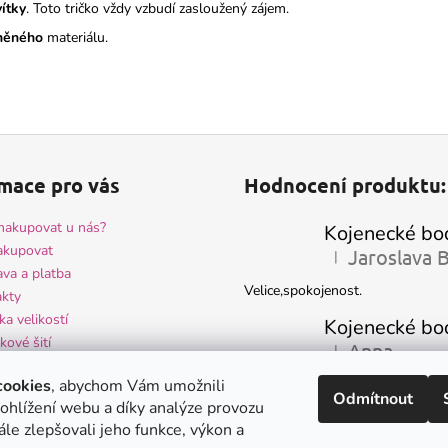
ítky
. Toto tričko vždy vzbudí zasloužený zájem.
lněného
materiálu.
mace pro vás
Hodnocení produktu:
nakupovat u nás?
akupovat
|
Hodnocení produktu 
va a platba
Velice,spokojenost.
kty
ka velikostí
kové šití
Anna
|
Hodnocení produktu 
ocení obchodu
-velmi hezké kojenecké oblečení 
cookies
, abychom Vám umožnili
odní podmínky
Odmítnout
spokojenost - krásně ušité
ohlížení webu a díky analýze provozu
na osobních údajů a GDPR
le zlepšovali jeho funkce, výkon a