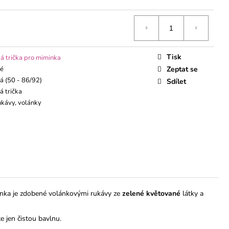
ÁVEM
Tisk
á trička pro miminka
ké
Zeptat se
á (50 - 86/92)
Sdílet
á trička
ukávy, volánky
inka je zdobené volánkovými rukávy ze
zelené květované
látky a
e jen čistou bavlnu.