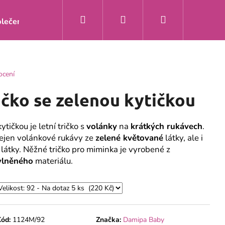
Hledat
Přihlášení
Nákupní
lečení
Doprava a platba
Kontakty
O nás
Zakáz
košík
ocení
ičko se zelenou kytičkou
ytičkou je letní tričko s
volánky
na
krátkých rukávech
.
nejen volánkové rukávy ze
zelené květované
látky, ale i
 látky. Něžné tričko pro miminka je vyrobené z
avlněného
materiálu.
Y ŽIRAFA MÁTA S
Kód:
1124M/92
Značka:
Damipa Baby