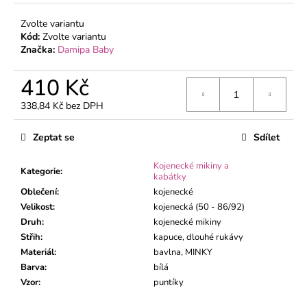
č
u
Zvolte variantu
j
Kód:
Zvolte variantu
e
Značka:
Damipa Baby
m
e
410 Kč
338,84 Kč bez DPH
KOJENECKÉ
Měrná
BODY
cena:
Zeptat se
Sdílet
MÉĎA
ZELENÝ
Kojenecké mikiny a
195
Kategorie
:
kabátky
Kč
Oblečení
:
kojenecké
Velikost
:
kojenecká (50 - 86/92)
Druh
:
kojenecké mikiny
Střih
:
kapuce, dlouhé rukávy
Materiál
:
bavlna, MINKY
Barva
:
bílá
Vzor
:
puntíky