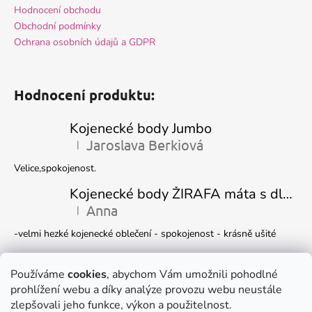
Hodnocení obchodu
Obchodní podmínky
Ochrana osobních údajů a GDPR
Hodnocení produktu:
Kojenecké body Jumbo
Jaroslava Berkiová
|
Hodnocení produktu je 5 z 5 hvězdiček.
Velice,spokojenost.
Kojenecké body ŽIRAFA máta s dlouhým rukávem
Anna
|
Hodnocení produktu je 5 z 5 hvězdiček.
-velmi hezké kojenecké oblečení - spokojenost - krásně ušité
Kojenecká čepička DINO
Ivana Marková
Používáme
cookies
, abychom Vám umožnili pohodlné
|
Hodnocení produktu je 5 z 5 hvězdiček.
prohlížení webu a díky analýze provozu webu neustále
Krásné
zlepšovali jeho funkce, výkon a použitelnost.