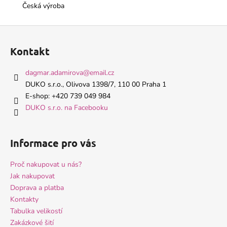
Česká výroba
Z
á
Kontakt
p
a
dagmar.adamirova
@
email.cz
t
DUKO s.r.o., Olivova 1398/7, 110 00 Praha 1
í
E-shop: +420 739 049 984
DUKO s.r.o. na Facebooku
Informace pro vás
Proč nakupovat u nás?
Jak nakupovat
Doprava a platba
Kontakty
Tabulka velikostí
Zakázkové šití