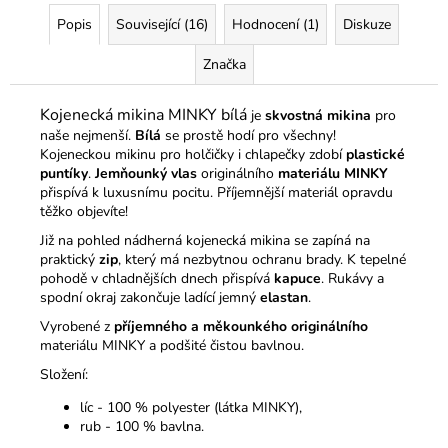
Popis
Související (16)
Hodnocení (1)
Diskuze
Značka
Kojenecká mikina MINKY bílá
je
skvostná mikina
pro
naše nejmenší.
Bílá
se prostě hodí pro všechny!
Kojeneckou mikinu pro holčičky i chlapečky zdobí
plastické
puntíky
.
Jemňounký vlas
originálního
materiálu MINKY
přispívá k luxusnímu pocitu. Příjemnější materiál opravdu
těžko objevíte!
Již na pohled nádherná kojenecká mikina se zapíná na
praktický
zip
, který má nezbytnou ochranu brady. K tepelné
pohodě v chladnějších dnech přispívá
kapuce
. Rukávy a
spodní okraj zakončuje ladící jemný
elastan
.
Vyrobené z
příjemného a měkounkého originálního
materiálu MINKY a podšité čistou bavlnou.
Složení:
líc - 100 % polyester (látka MINKY),
rub - 100 % bavlna.