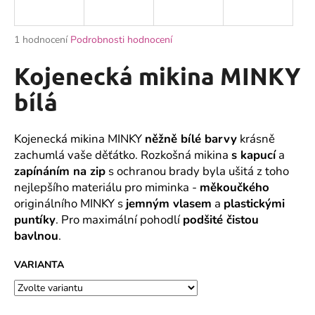
a
j
Průměrné
1 hodnocení
Podrobnosti hodnocení
í
hodnocení
produktu
Kojenecká mikina MINKY
t
je
?
5,0
bílá
z
5
hvězdiček.
Kojenecká mikina MINKY
něžně bílé barvy
krásně
zachumlá vaše děťátko. Rozkošná mikina
s kapucí
a
HLEDAT
zapínáním na zip
s ochranou brady byla ušitá z toho
nejlepšího materiálu pro miminka -
měkoučkého
originálního MINKY s
jemným vlasem
a
plastickými
puntíky
. Pro maximální pohodlí
podšité čistou
D
bavlnou
.
o
p
VARIANTA
o
r
u