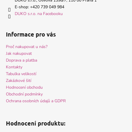
t
DUKO s.r.o., Olivova 1398/7, 110 00 Praha 1
í
E-shop: +420 739 049 984
DUKO s.r.o. na Facebooku
Informace pro vás
Proč nakupovat u nás?
Jak nakupovat
Doprava a platba
Kontakty
Tabulka velikostí
Zakázkové šití
Hodnocení obchodu
Obchodní podmínky
Ochrana osobních údajů a GDPR
Hodnocení produktu: