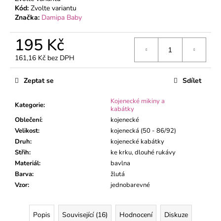
č
Kód:
Zvolte variantu
u
Značka:
Damipa Baby
j
e
195 Kč
m
e
161,16 Kč bez DPH
Měrná
cena:
Zeptat se
Sdílet
KOJENECKÝ
KABÁTEK
ŽIRAFA
Kojenecké mikiny a
Kategorie
:
MÁTA
kabátky
Oblečení
:
kojenecké
195
Kč
Velikost
:
kojenecká (50 - 86/92)
Druh
:
kojenecké kabátky
Střih
:
ke krku, dlouhé rukávy
Materiál
:
bavlna
Barva
:
žlutá
Vzor
:
jednobarevné
Popis
Související (16)
Hodnocení
Diskuze