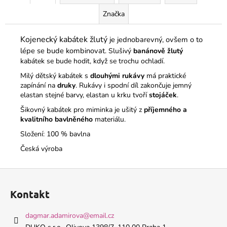
Značka
Kojenecký kabátek žlutý
je jednobarevný, ovšem o to
lépe se bude kombinovat
. Slušivý
banánově žlutý
kabátek se bude hodit, když se trochu ochladí.
Milý dětský kabátek s
dlouhými rukávy
má praktické
zapínání na
druky
. Rukávy i spodní díl zakončuje jemný
elastan stejné barvy, elastan u krku tvoří
stojáček
.
Šikovný kabátek pro miminka je ušitý z
příjemného a
kvalitního bavlněného
materiálu.
Složení: 100 % bavlna
Česká výroba
Z
á
Kontakt
p
a
dagmar.adamirova
@
email.cz