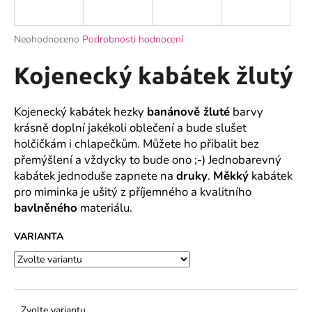
a
j
Průměrné
Neohodnoceno
Podrobnosti hodnocení
í
hodnocení
produktu
Kojenecký kabátek žlutý
t
je
?
0,0
z
Kojenecký kabátek hezky
banánově žluté
barvy
5
krásně doplní jakékoli oblečení a bude slušet
hvězdiček.
holčičkám i chlapečkům. Můžete ho přibalit bez
přemýšlení a vždycky to bude ono ;-) Jednobarevný
HLEDAT
kabátek jednoduše zapnete na
druky
.
Měkký
kabátek
pro miminka je ušitý z příjemného a kvalitního
bavlněného
materiálu.
D
o
VARIANTA
p
o
r
u
Zvolte variantu