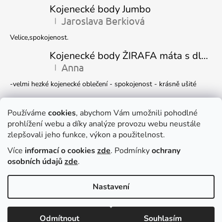
Kojenecké body Jumbo
Jaroslava Berkiová
|
Hodnocení produktu je 5 z 5 hvězdiček.
Velice,spokojenost.
Kojenecké body ŽIRAFA máta s dlouhým rukávem
Anna
|
Hodnocení produktu je 5 z 5 hvězdiček.
-velmi hezké kojenecké oblečení - spokojenost - krásně ušité
Kojenecká čepička DINO
Ivana Marková
Používáme
cookies
, abychom Vám umožnili pohodlné
|
Hodnocení produktu je 5 z 5 hvězdiček.
prohlížení webu a díky analýze provozu webu neustále
Krásné
zlepšovali jeho funkce, výkon a použitelnost.
Více
informací o cookies
zde
. Podmínky
ochrany
Facebook
osobních údajů
zde
.
Nastavení
Dočasně můžete v e-shopu nakupovat
Vytvořil Shoptet
zboží pouze
NA DOTAZ
, e-mail
Copyright 2026
DUKO s.r.o.
. Všechna práva vyhrazena.
Upravit
Odmítnout
Souhlasím
nastavení cookies
dagmar.adamirova@email.cz
.