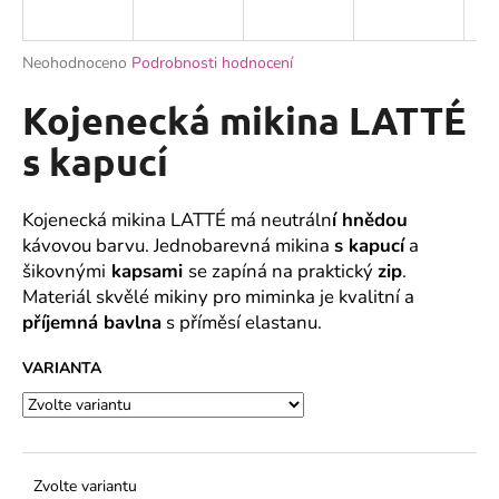
a
j
Průměrné
Neohodnoceno
Podrobnosti hodnocení
í
hodnocení
produktu
Kojenecká mikina LATTÉ
t
je
?
0,0
s kapucí
z
5
hvězdiček.
Kojenecká mikina LATTÉ má neutráln
í hnědou
kávovou barvu. Jednobarevná mikina
s kapucí
a
HLEDAT
šikovnými
kapsami
se zapíná na praktický
zip
.
Materiál skvělé mikiny pro miminka je kvalitní a
příjemná bavlna
s příměsí elastanu.
D
VARIANTA
o
p
o
r
u
Zvolte variantu