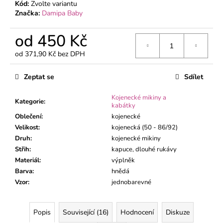
č
Kód:
Zvolte variantu
u
Značka:
Damipa Baby
j
e
od
450 Kč
m
od
371,90 Kč
bez DPH
e
Měrná
cena:
Zeptat se
Sdílet
DÍVČÍ
TEPLÁKY
Kojenecké mikiny a
BORDEAUX
Kategorie
:
kabátky
370
Oblečení
:
kojenecké
Kč
Velikost
:
kojenecká (50 - 86/92)
Druh
:
kojenecké mikiny
Střih
:
kapuce, dlouhé rukávy
Materiál
:
výplněk
Barva
:
hnědá
Vzor
:
jednobarevné
Popis
Související (16)
Hodnocení
Diskuze