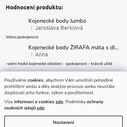
Hodnocení produktu:
Kojenecké body Jumbo
Jaroslava Berkiová
|
Hodnocení produktu je 5 z 5 hvězdiček.
Velice,spokojenost.
Kojenecké body ŽIRAFA máta s dlouhým rukávem
Anna
|
Hodnocení produktu je 5 z 5 hvězdiček.
-velmi hezké kojenecké oblečení - spokojenost - krásně ušité
Kojenecká čepička DINO
Ivana Marková
Používáme
cookies
, abychom Vám umožnili pohodlné
|
Hodnocení produktu je 5 z 5 hvězdiček.
prohlížení webu a díky analýze provozu webu neustále
Krásné
zlepšovali jeho funkce, výkon a použitelnost.
Více
informací o cookies
zde
. Podmínky
ochrany
Facebook
osobních údajů
zde
.
Nastavení