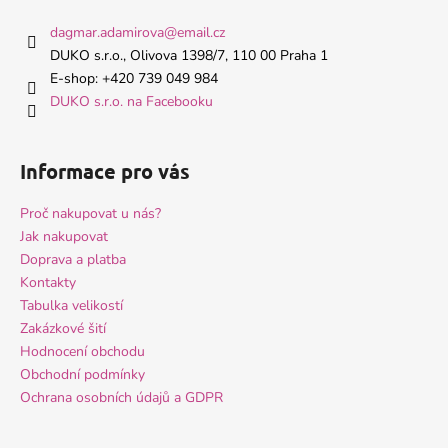
p
a
dagmar.adamirova
@
email.cz
t
DUKO s.r.o., Olivova 1398/7, 110 00 Praha 1
í
E-shop: +420 739 049 984
DUKO s.r.o. na Facebooku
Informace pro vás
Proč nakupovat u nás?
Jak nakupovat
Doprava a platba
Kontakty
Tabulka velikostí
Zakázkové šití
Hodnocení obchodu
Obchodní podmínky
Ochrana osobních údajů a GDPR