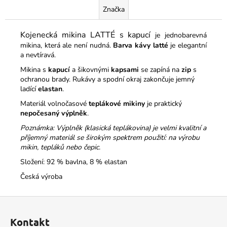
Značka
Kojenecká mikina LATTÉ s kapucí
je jednobarevná
mikina, která ale není nudná.
Barva kávy latté
je elegantní
a nevtíravá.
Mikina s
kapucí
a šikovnými
kapsami
se zapíná na
zip
s
ochranou brady. Rukávy a spodní okraj zakončuje jemný
ladící
elastan
.
Materiál volnočasové
teplákové mikiny
je praktický
nepočesaný výplněk
.
Poznámka: Výplněk (klasická teplákovina) je velmi kvalitní a
příjemný materiál se širokým spektrem použití: na výrobu
mikin, tepláků nebo čepic.
Složení: 92 % bavlna, 8 % elastan
Česká výroba
Z
á
Kontakt