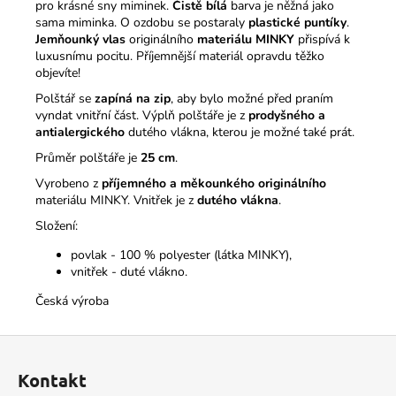
pro krásné sny miminek.
Čistě bílá
barva je něžná jako
sama miminka. O ozdobu se postaraly
plastické puntíky
.
Jemňounký vlas
originálního
materiálu MINKY
přispívá k
luxusnímu pocitu. Příjemnější materiál opravdu těžko
objevíte!
Polštář se
zapíná na zip
, aby bylo možné před praním
vyndat vnitřní část. Výplň polštáře je z
prodyšného a
antialergického
dutého vlákna, kterou je možné také prát.
Průměr polštáře je
25 cm
.
Vyrobeno z
příjemného a měkounkého originálního
materiálu MINKY. Vnitřek je z
dutého vlákna
.
Složení:
povlak - 100 % polyester (látka MINKY),
vnitřek - duté vlákno.
Česká výroba
Z
á
Kontakt
p