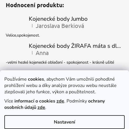
Hodnocení produktu:
Kojenecké body Jumbo
Jaroslava Berkiová
|
Hodnocení produktu je 5 z 5 hvězdiček.
Velice,spokojenost.
Kojenecké body ŽIRAFA máta s dlouhým rukávem
Anna
|
Hodnocení produktu je 5 z 5 hvězdiček.
-velmi hezké kojenecké oblečení - spokojenost - krásně ušité
Kojenecká čepička DINO
Ivana Marková
Používáme
cookies
, abychom Vám umožnili pohodlné
|
Hodnocení produktu je 5 z 5 hvězdiček.
prohlížení webu a díky analýze provozu webu neustále
Krásné
zlepšovali jeho funkce, výkon a použitelnost.
Více
informací o cookies
zde
. Podmínky
ochrany
Facebook
osobních údajů
zde
.
Nastavení
Dočasně můžete v e-shopu nakupovat
Vytvořil Shoptet