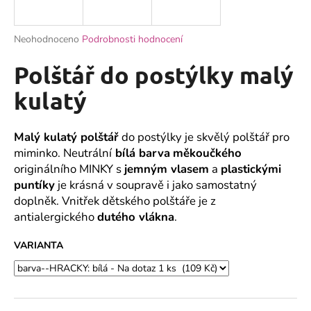
a
j
Průměrné
Neohodnoceno
Podrobnosti hodnocení
í
hodnocení
produktu
Polštář do postýlky malý
t
je
?
0,0
kulatý
z
5
hvězdiček.
Malý kulatý polštář
do postýlky je skvělý polštář pro
miminko. Neutrální
bílá barva
měkoučkého
HLEDAT
originálního MINKY s
jemným vlasem
a
plastickými
puntíky
je krásná v soupravě i jako samostatný
doplněk. Vnitřek dětského polštáře je z
antialergického
dutého vlákna
.
D
o
VARIANTA
p
o
r
u