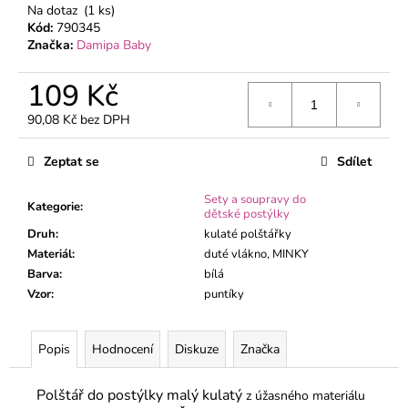
č
Na dotaz
(1 ks)
u
Kód:
790345
j
Značka:
Damipa Baby
e
m
109 Kč
e
90,08 Kč bez DPH
Měrná
cena:
KOJENECKÉ
Zeptat se
Sdílet
BODY
MÉĎA
Sety a soupravy do
ZELENÝ
Kategorie
:
dětské postýlky
195
Druh
:
kulaté polštářky
Kč
Materiál
:
duté vlákno, MINKY
Barva
:
bílá
Vzor
:
puntíky
Popis
Hodnocení
Diskuze
Značka
Polštář do postýlky malý kulatý
z úžasného materiálu