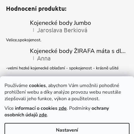
Hodnocení produktu:
Kojenecké body Jumbo
Jaroslava Berkiová
|
Hodnocení produktu je 5 z 5 hvězdiček.
Velice,spokojenost.
Kojenecké body ŽIRAFA máta s dlouhým rukávem
Anna
|
Hodnocení produktu je 5 z 5 hvězdiček.
-velmi hezké kojenecké oblečení - spokojenost - krásně ušité
Kojenecká čepička DINO
Ivana Marková
Používáme
cookies
, abychom Vám umožnili pohodlné
|
Hodnocení produktu je 5 z 5 hvězdiček.
prohlížení webu a díky analýze provozu webu neustále
Krásné
zlepšovali jeho funkce, výkon a použitelnost.
Více
informací o cookies
zde
. Podmínky
ochrany
Facebook
osobních údajů
zde
.
Nastavení