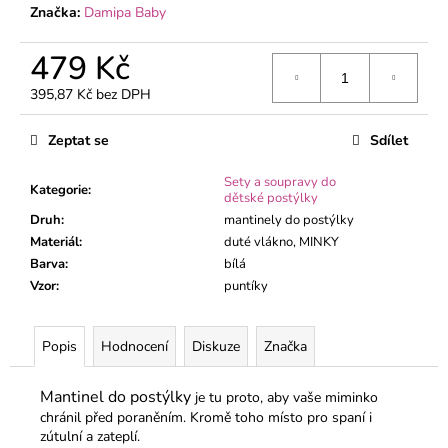
č
Značka:
Damipa Baby
u
j
479 Kč
e
m
395,87 Kč bez DPH
e
Měrná
cena:
Zeptat se
Sdílet
DĚTSKÉ
Sety a soupravy do
TEPLÁKY
Kategorie
:
dětské postýlky
ČERNÉ
Druh
:
mantinely do postýlky
290
Materiál
:
duté vlákno, MINKY
Kč
Barva
:
bílá
Vzor
:
puntíky
Popis
Hodnocení
Diskuze
Značka
Mantinel do postýlky
je tu proto, aby vaše miminko
chránil před poraněním. Kromě toho místo pro spaní i
zútulní a zateplí.