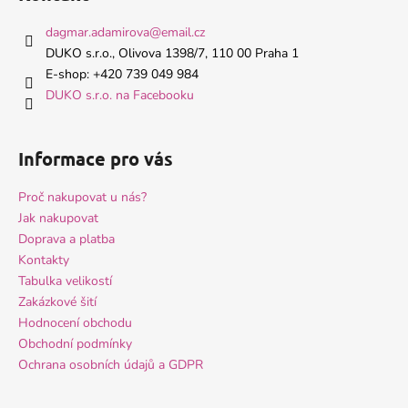
p
a
dagmar.adamirova
@
email.cz
t
DUKO s.r.o., Olivova 1398/7, 110 00 Praha 1
í
E-shop: +420 739 049 984
DUKO s.r.o. na Facebooku
Informace pro vás
Proč nakupovat u nás?
Jak nakupovat
Doprava a platba
Kontakty
Tabulka velikostí
Zakázkové šití
Hodnocení obchodu
Obchodní podmínky
Ochrana osobních údajů a GDPR