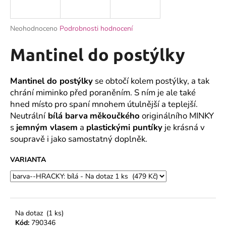
a
j
Průměrné
Neohodnoceno
Podrobnosti hodnocení
í
hodnocení
produktu
Mantinel do postýlky
t
je
?
0,0
z
Mantinel do postýlky
se obtočí kolem postýlky, a tak
5
chrání miminko před poraněním. S ním je ale také
hvězdiček.
hned místo pro spaní mnohem útulnější a teplejší.
Neutrální
bílá barva
měkoučkého
originálního MINKY
HLEDAT
s
jemným vlasem
a
plastickými puntíky
je krásná v
soupravě i jako samostatný doplněk.
D
VARIANTA
o
p
o
r
Na dotaz
(1 ks)
u
Kód:
790346