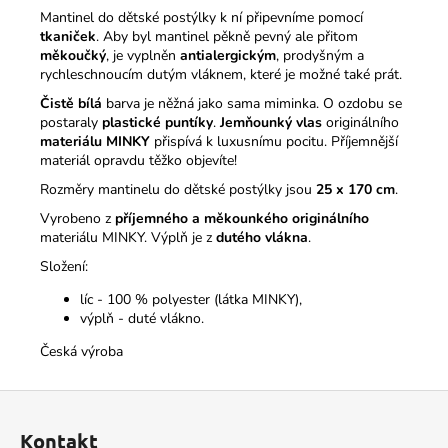
Mantinel do dětské postýlky k ní připevníme pomocí
tkaniček
. Aby byl mantinel pěkně pevný ale přitom
měkoučký
, je vyplněn
antialergickým
, prodyšným a
rychleschnoucím dutým vláknem, které je možné také prát.
Čistě bílá
barva je něžná jako sama miminka. O ozdobu se
postaraly
plastické puntíky
.
Jemňounký vlas
originálního
materiálu MINKY
přispívá k luxusnímu pocitu. Příjemnější
materiál opravdu těžko objevíte!
Rozměry mantinelu do dětské postýlky jsou
25 x 170 cm
.
Vyrobeno z
příjemného a měkounkého originálního
materiálu MINKY. Výplň je z
dutého vlákna
.
Složení:
líc - 100 % polyester (látka MINKY),
výplň - duté vlákno.
Česká výroba
Z
á
Kontakt