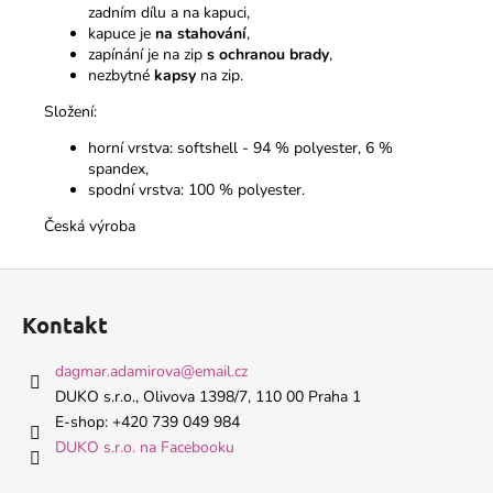
zadním dílu a na kapuci,
kapuce je
na stahování
,
zapínání je na zip
s ochranou brady
,
nezbytné
kapsy
na zip.
Složení:
horní vrstva: softshell - 94 % polyester, 6 %
spandex,
spodní vrstva: 100 % polyester.
Česká výroba
Z
á
Kontakt
p
a
dagmar.adamirova
@
email.cz
t
DUKO s.r.o., Olivova 1398/7, 110 00 Praha 1
í
E-shop: +420 739 049 984
DUKO s.r.o. na Facebooku