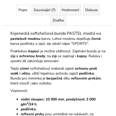
Popis
Související (7)
Hodnocení
Diskuze
Značka
Kojenecká softshellová bunda PASTEL modrá
má
pastelově modrou
barvu. Lehce modrou doplňuje
černá
barva podšívky a zipů; zip zdobí nápis "SPORTS".
Praktickou
kapuci
je možné utáhnout. Zapínání bundy je na
zip s ochranou brady
; na
zip
se zapínají i
kapsy
. Rukávy i
spodní díl zakončuje lemování.
Teplý
zimní
softshellový materiál zajistí
ochranu proti
vodě i větru
, větší tepelnou pohodu zajistí
podšívka
.
Bunda pro miminka je
bezpečná
díky
reflexním prvkům
,
které slouží i jako ozdoba.
Vlastnosti:
vodní sloupec: 10 000 mm
,
prodyšnost:
3 000
2
g/m
/24 h
,
podšívka
,
reflexní prvky
jsou umístěné na rukávech, na