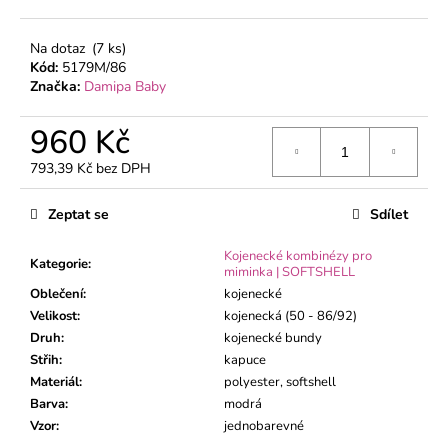
č
u
j
Na dotaz
(7 ks)
e
Kód:
5179M/86
Značka:
Damipa Baby
m
e
960 Kč
793,39 Kč bez DPH
DÍVČÍ
Měrná
TEPLÁKY
BORDEAUX
cena:
Zeptat se
Sdílet
370
Kč
Kojenecké kombinézy pro
Kategorie
:
miminka | SOFTSHELL
Oblečení
:
kojenecké
Velikost
:
kojenecká (50 - 86/92)
Druh
:
kojenecké bundy
Střih
:
kapuce
Materiál
:
polyester, softshell
Barva
:
modrá
Vzor
:
jednobarevné