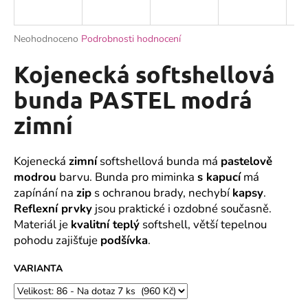
a
j
Průměrné
Neohodnoceno
Podrobnosti hodnocení
í
hodnocení
produktu
Kojenecká softshellová
t
je
?
0,0
bunda PASTEL modrá
z
zimní
5
hvězdiček.
HLEDAT
Kojenecká
zimní
softshellová bunda má
pastelově
modrou
barvu. Bunda pro miminka
s kapucí
má
zapínání na
zip
s ochranou brady, nechybí
kapsy
.
Reflexní prvky
jsou praktické i ozdobné současně.
D
Materiál je
kvalitní teplý
softshell, větší tepelnou
o
pohodu zajišťuje
podšívka
.
p
o
VARIANTA
r
u