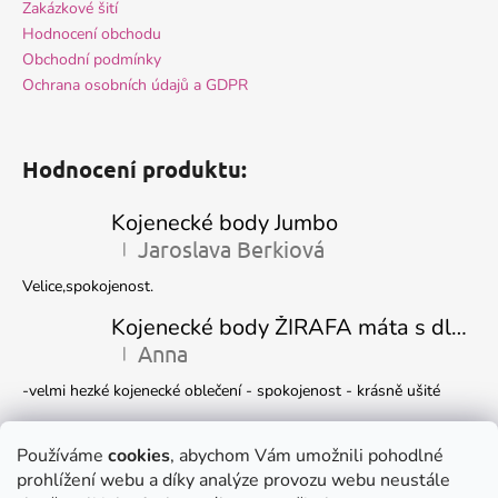
Zakázkové šití
Hodnocení obchodu
Obchodní podmínky
Ochrana osobních údajů a GDPR
Hodnocení produktu:
Kojenecké body Jumbo
Jaroslava Berkiová
|
Hodnocení produktu je 5 z 5 hvězdiček.
Velice,spokojenost.
Kojenecké body ŽIRAFA máta s dlouhým rukávem
Anna
|
Hodnocení produktu je 5 z 5 hvězdiček.
-velmi hezké kojenecké oblečení - spokojenost - krásně ušité
Kojenecká čepička DINO
Ivana Marková
Používáme
cookies
, abychom Vám umožnili pohodlné
|
Hodnocení produktu je 5 z 5 hvězdiček.
prohlížení webu a díky analýze provozu webu neustále
Krásné