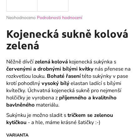
a
j
Průměrné
Neohodnoceno
Podrobnosti hodnocení
í
hodnocení
produktu
Kojenecká sukně kolová
t
je
?
0,0
zelená
z
5
hvězdiček.
Něžně dívčí
zelená
kolová
kojenecká sukýnka s
červenými a drobnými bílými kvítky
nás přenese na
HLEDAT
rozkvetlou louku.
Bohaté řasení
této sukýnky v pase
krotí pohodlný
vysoký bílý
elastan ladící s bílými
kvítečky. Úchvatná kojenecká sukně pro nejmenší
holčičky je vyrobena z
příjemného a kvalitního
D
bavlněného
materiálu.
o
p
Sukýnku je možno sladit s
tričkem se zelenou
o
kytičkou
- a hle, máme krásné šatičky :-)
r
u
VARIANTA