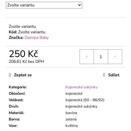
č
u
j
e
m
Zvolte variantu
Kód:
Zvolte variantu
e
Značka:
Damipa Baby
KOJENECKÝ
250 Kč
KABÁTEK
MÉĎA
206,61 Kč bez DPH
ZELENÝ
Měrná
cena:
195
Zeptat se
Sdílet
Kč
Kategorie
:
Kojenecké sukýnky
Oblečení
:
kojenecké
Velikost
:
kojenecká (50 - 86/92)
Druh
:
kojenecké sukýnky
Materiál
:
bavlna
Barva
:
zelená
Vzor
:
květiny