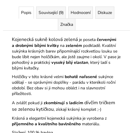
Popis
Související (9)
Hodnocení
Diskuze
Značka
Kojenecká sukně kolová zelená
je poseta
červenými
a drobnými bílými kvítky
na
zeleném
podkladě. Kvalitní
sukýnka krásných barev připomínající rozkvetlou louku se
bude líbit nejen holčičkám, ale jistě zaujme i okolí. V pase je
pohodlný a praktický
vysoký bílý elastan
, který ladí s
bílými kvítečky.
Holčičky v této krásné velmi
bohatě nařasené
sukýnce
udělají - se správnými doplňky - parádu v kterékoli roční
období. Bez obav si ji mohou obléct i na slavnostní
příležitosti.
dívčím tričkem
A zvlášť pokud ji
zkombinují s ladícím
se zelenou kytičkou
, získají krásný komplet ;-)
Krásná a elegantní kojenecká sukýnka je vyrobena z
příjemného a
kvalitního bavlněného
materiálu.
Složení: 100 % bavlna