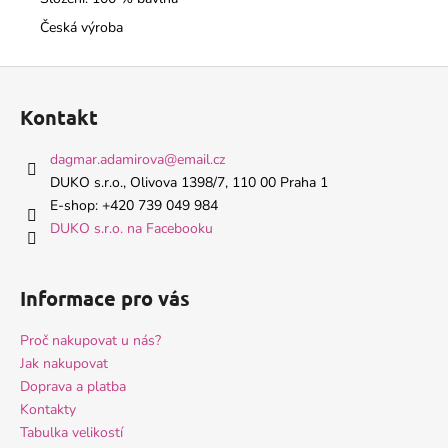
Česká výroba
Z
á
Kontakt
p
a
dagmar.adamirova
@
email.cz
t
DUKO s.r.o., Olivova 1398/7, 110 00 Praha 1
í
E-shop: +420 739 049 984
DUKO s.r.o. na Facebooku
Informace pro vás
Proč nakupovat u nás?
Jak nakupovat
Doprava a platba
Kontakty
Tabulka velikostí