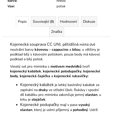
Barva
:
hnědá
Vzor
:
potisk
Popis
Související (8)
Hodnocení
Diskuze
Značka
Kojenecká souprava CC UNI, pětidílná
míchá dvě
neutrální barvy
kávovou - cappucino
a
bílou
; u většiny je
podklad bílý s kávovým potiskem, pouze body má kávový
podklad a bílý potisk.
Veselý set pro miminka s
motivem medvídků
tvoří
kojenecký kabátek
,
kojenecké polodupačky
,
kojenecké
body
,
kojenecká čepička
a
kojenecké rukavičky:
Kojenecký kabátek
je lehký bavlněný
kabátek se
zapínání na
druky
ve střední části. Rukávy i spodní
díl kabátku pro miminka zakončuje jemný
elastan
, u
krku je
stojáček
.
Kojenecké podupačky
mají v pase
vysoký
elastan
, který je velmi příjemný a
pohodlný
. Udrží