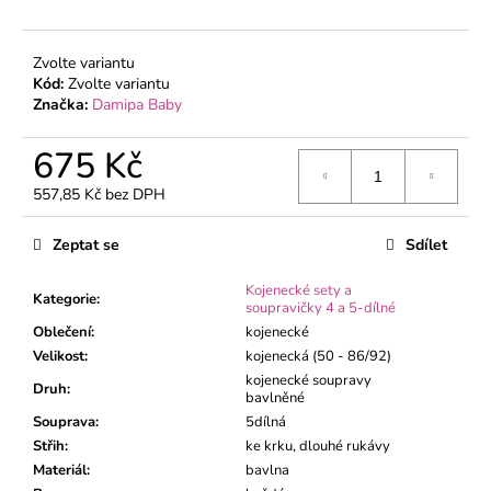
č
u
j
Zvolte variantu
e
Kód:
Zvolte variantu
m
Značka:
Damipa Baby
e
675 Kč
DĚTSKÉ
557,85 Kč bez DPH
TEPLÁKY
Měrná
ČERNÉ
cena:
Zeptat se
Sdílet
290
Kč
Kojenecké sety a
Kategorie
:
soupravičky 4 a 5-dílné
Oblečení
:
kojenecké
Velikost
:
kojenecká (50 - 86/92)
kojenecké soupravy
Druh
:
bavlněné
Souprava
:
5dílná
Střih
:
ke krku, dlouhé rukávy
Materiál
:
bavlna