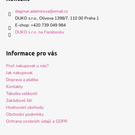
p
a
dagmar.adamirova
@
email.cz
t
DUKO s.r.o., Olivova 1398/7, 110 00 Praha 1
í
E-shop: +420 739 049 984
DUKO s.r.o. na Facebooku
Informace pro vás
Proč nakupovat u nás?
Jak nakupovat
Doprava a platba
Kontakty
Tabulka velikostí
Zakázkové šití
Hodnocení obchodu
Obchodní podmínky
Ochrana osobních údajů a GDPR