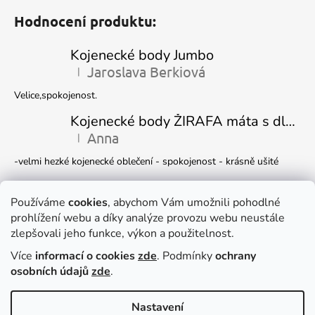
Hodnocení produktu:
Kojenecké body Jumbo
Jaroslava Berkiová
|
Hodnocení produktu je 5 z 5 hvězdiček.
Velice,spokojenost.
Kojenecké body ŽIRAFA máta s dlouhým rukávem
Anna
|
Hodnocení produktu je 5 z 5 hvězdiček.
-velmi hezké kojenecké oblečení - spokojenost - krásně ušité
Kojenecká čepička DINO
Ivana Marková
Používáme
cookies
, abychom Vám umožnili pohodlné
|
Hodnocení produktu je 5 z 5 hvězdiček.
prohlížení webu a díky analýze provozu webu neustále
Krásné
zlepšovali jeho funkce, výkon a použitelnost.
Více
informací o cookies
zde
. Podmínky
ochrany
Facebook
osobních údajů
zde
.
Nastavení