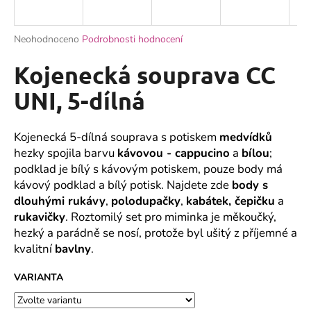
a
j
Průměrné
Neohodnoceno
Podrobnosti hodnocení
í
hodnocení
produktu
Kojenecká souprava CC
t
je
?
0,0
UNI, 5-dílná
z
5
hvězdiček.
Kojenecká 5-dílná souprava s potiskem
medvídků
hezky spojila barvu
kávovou - cappucino
a
bílou
;
HLEDAT
podklad je bílý s kávovým potiskem, pouze body má
kávový podklad a bílý potisk. Najdete zde
body s
dlouhými rukávy
,
polodupačky
,
kabátek, čepičku
a
rukavičky
. Roztomilý set pro miminka je měkoučký,
D
hezký a parádně se nosí, protože byl ušitý z příjemné a
o
kvalitní
bavlny
.
p
o
VARIANTA
r
u