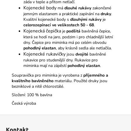
záda v teple a přitom netlačí.
Kojenecké body
má
dlouhé rukávy
zakončené
jemným elastanem a praktické zapínání na
druky
.
Kvalitní kojenecké body s
dlouhými rukávy
je
celorozepínací ve velikostech 50 - 68
.
Kojenecká čepička
je
podšitá
bavlněná čepice,
která se hodí na jaro, podzim i pro chladnější letní
dny. Čepice pro miminka má po celém obvodu
pohodlný elastan
, aby krásně sedla ale netlačila.
Kojenecké rukavičky
jsou
dvojité
bavlněné
rukavice pro studenější dny. Rukavice pro
miminka mají na zápěstí
pohodlný elastan
.
Soupravička pro miminka je vyrobena z
příjemného a
kvalitního bavlněného
materiálu. Použité druky jsou
bezniklové a nitě chlorostálé.
Složení: 100 % bavlna
Česká výroba
Z
á
Kontakt