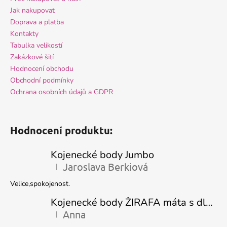
Jak nakupovat
Doprava a platba
Kontakty
Tabulka velikostí
Zakázkové šití
Hodnocení obchodu
Obchodní podmínky
Ochrana osobních údajů a GDPR
Hodnocení produktu:
Kojenecké body Jumbo
Jaroslava Berkiová
|
Hodnocení produktu je 5 z 5 hvězdiček.
Velice,spokojenost.
Kojenecké body ŽIRAFA máta s dlouhým rukávem
Anna
|
Hodnocení produktu je 5 z 5 hvězdiček.