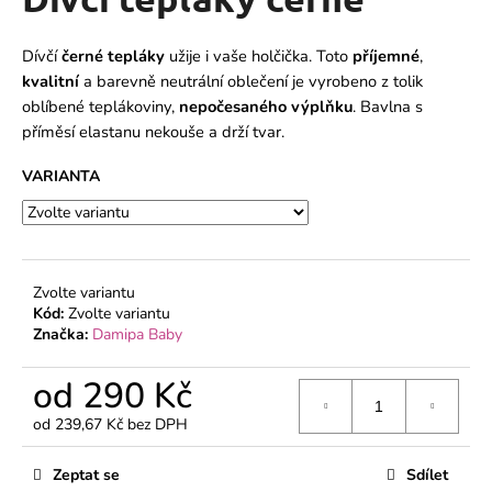
je
a
0,0
z
j
Dívčí
černé tepláky
užije i vaše holčička. Toto
příjemné
,
5
í
kvalitní
a barevně neutrální oblečení je vyrobeno z tolik
hvězdiček.
oblíbené teplákoviny,
nepočesaného výplňku
. Bavlna s
t
příměsí elastanu nekouše a drží tvar.
?
VARIANTA
HLEDAT
Zvolte variantu
Kód:
Zvolte variantu
Značka:
Damipa Baby
D
o
od
290 Kč
p
o
od
239,67 Kč
bez DPH
r
Měrná
cena:
u
Zeptat se
Sdílet