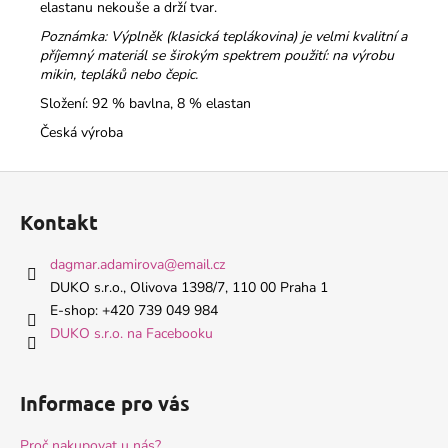
elastanu nekouše a drží tvar.
Poznámka: Výplněk (klasická teplákovina) je velmi kvalitní a
příjemný materiál se širokým spektrem použití: na výrobu
mikin, tepláků nebo čepic.
Složení: 92 % bavlna, 8 % elastan
Česká výroba
Z
á
Kontakt
p
a
dagmar.adamirova
@
email.cz
t
DUKO s.r.o., Olivova 1398/7, 110 00 Praha 1
í
E-shop: +420 739 049 984
DUKO s.r.o. na Facebooku
Informace pro vás
Proč nakupovat u nás?