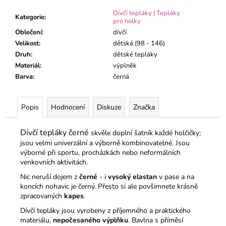
č
u
Dívčí tepláky | Tepláky
Kategorie
:
pro holky
j
Oblečení
:
dívčí
e
Velikost
:
dětská (98 - 146)
m
Druh
:
dětské tepláky
e
Materiál
:
výplněk
Barva
:
černá
KOJENECKÝ
KABÁTEK
MÉĎA
Popis
Hodnocení
Diskuze
Značka
ZELENÝ
195
Dívčí tepláky černé
skvěle doplní šatník každé holčičky;
Kč
jsou velmi univerzální a výborně kombinovatelné. Jsou
výborné při sportu, procházkách nebo neformálních
venkovních aktivitách.
Nic neruší dojem z
černé
- i
vysoký elastan
v pase a na
koncích nohavic je černý. Přesto si ale povšimnete krásně
zpracovaných
kapes
.
Dívčí tepláky jsou vyrobeny z příjemného a praktického
materiálu,
nepočesaného výplňku
. Bavlna s příměsí