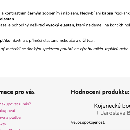
u
a kontrastním
černým
zdobením i nápisem. Nechybí ani
kapsa
"klokank
elastan
.
ase je pohodlný neškrtící
vysoký elastan
, který najdeme i na koncích n
plňku
. Bavlna s příměsí elastanu nekouše a drží tvar.
mný materiál se širokým spektrem použití: na výrobu mikin, tepláků nebo 
mace pro vás
Hodnocení produktu:
nakupovat u nás?
akupovat
|
Hodnocení produktu 
va a platba
Velice,spokojenost.
kty