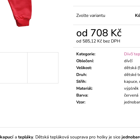
DLOUHÝM RUK
195 Kč
195 Kč
Zvolte variantu
Kó
od
708 Kč
od
585,12 Kč
bez DPH
Měrná
cena:
Kategorie
:
Dívčí te
Oblečení
:
dívčí
Velikost
:
dětská (
Druh
:
dětské t
Střih
:
kapuce, 
Materiál
:
výplněk
Barva
:
červená
Vzor
:
jednoba
 kapucí
a
tepláky
. Dětská tepláková souprava pro holky je sice
jednobar