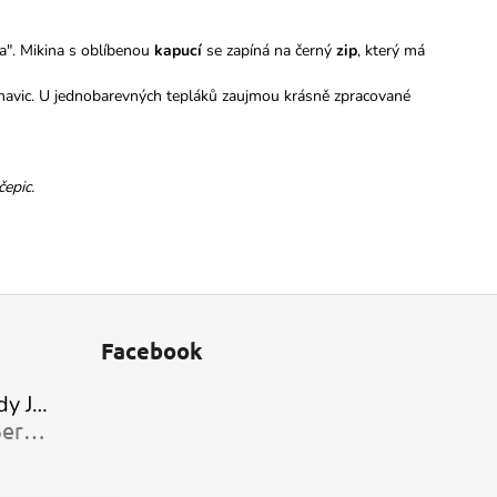
a". Mikina s oblíbenou
kapucí
se zapíná na černý
zip
, který má
ohavic. U jednobarevných tepláků zaujmou krásně zpracované
čepic.
Facebook
Kojenecké body Jumbo
Jaroslava Berkiová
je 5 z 5 hvězdiček.