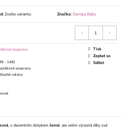
ÁVEM
d:
Zvolte variantu
Značka:
Damipa Baby
Tisk
plákové soupravy
Zeptat se
98 - 146)
Sdílet
eplákové soupravy
dlouhé rukávy
revné
evná
, s decentním dotykem
černé
, ale velmi výrazná díky své