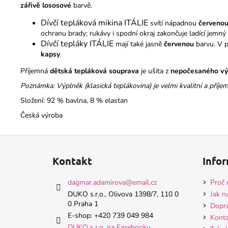
zářivě lososové
barvě.
Dívčí tepláková mikina ITÁLIE
svítí nápadnou
červeno
ochranu brady; rukávy i spodní okraj zakončuje ladící jemný
Dívčí tepláky ITÁLIE
mají také jasně
červenou
barvu. V p
kapsy
.
Příjemná
dětská tepláková souprava
je ušita z
nepočesaného vý
Poznámka: Výplněk (klasická teplákovina) je velmi kvalitní a příje
Složení: 92 % bavlna, 8 % elastan
Česká výroba
Z
á
Kontakt
Infor
p
a
dagmar.adamirova
@
email.cz
Proč 
t
DUKO s.r.o., Olivova 1398/7, 110 0
Jak n
0 Praha 1
í
Dopra
E-shop: +420 739 049 984
Konta
DUKO s.r.o. na Facebooku