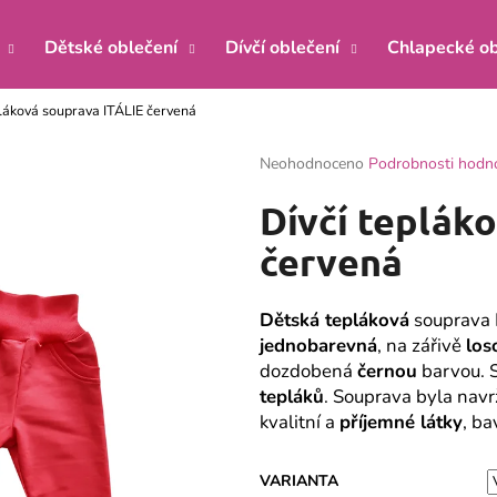
Dětské oblečení
Dívčí oblečení
Chlapecké ob
pláková souprava ITÁLIE červená
Co potřebujete najít?
Průměrné
Neohodnoceno
Podrobnosti hodn
hodnocení
produktu
HLEDAT
Dívčí teplák
je
0,0
červená
z
5
Doporučujeme
hvězdiček.
Dětská tepláková
souprava I
jednobarevná
, na zářivě
los
dozdobená
černou
barvou. S
tepláků
. Souprava byla navrž
kvalitní a
příjemné látky
, ba
KOJENECKÝ KABÁTEK ŽIRAFA MÁTA
KOJENECKÉ BOD
VARIANTA