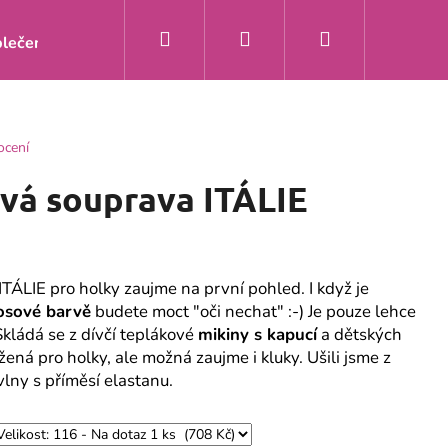
Hledat
Přihlášení
Nákupní
lečení
Doprava a platba
Kontakty
O nás
Zakáz
košík
ocení
ová souprava ITÁLIE
TÁLIE pro holky zaujme na první pohled. I když je
osové barvě
budete moct "oči nechat" :-) Je pouze lehce
kládá se z dívčí teplákové
mikiny s kapucí
a dětských
ená pro holky, ale možná zaujme i kluky. Ušili jsme z
vlny s příměsí elastanu.
Y ŽIRAFA MÁTA S