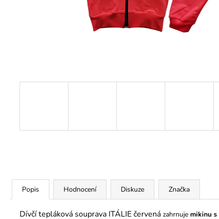
290 Kč
Popis
Hodnocení
Diskuze
Značka
Dívčí tepláková souprava ITÁLIE červená
zahrnuje
mikinu s