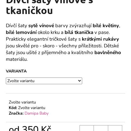
je
a
0,0
tkaničkou
z
j
5
í
hvězdiček.
Dívčí šaty
sytě vínové
barvy zvýrazňují
bílé květiny
,
t
bílé lemování
okolo krku a
bílá tkanička
v pase.
?
Prakticky elegantní tričkové šaty s
krátkými rukávy
jsou skvělé pro - skoro - všechny příležitosti. Dětské
šaty jsou ušité z příjemného a kvalitního
bavlněného
materiálu.
HLEDAT
VARIANTA
D
o
Zvolte variantu
p
Kód:
Zvolte variantu
o
Značka:
Damipa Baby
r
u
od
350 Kč