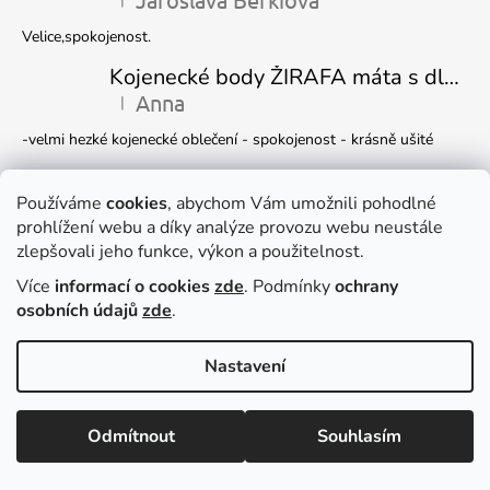
Hodnocení produktu je 5 z 5 hvězdiček.
Velice,spokojenost.
Kojenecké body ŽIRAFA máta s dlouhým rukávem
Anna
|
Hodnocení produktu je 5 z 5 hvězdiček.
-velmi hezké kojenecké oblečení - spokojenost - krásně ušité
Kojenecká čepička DINO
Ivana Marková
Používáme
cookies
, abychom Vám umožnili pohodlné
|
Hodnocení produktu je 5 z 5 hvězdiček.
prohlížení webu a díky analýze provozu webu neustále
Krásné
zlepšovali jeho funkce, výkon a použitelnost.
Více
informací o cookies
zde
. Podmínky
ochrany
Facebook
osobních údajů
zde
.
Nastavení
Dočasně můžete v e-shopu nakupovat
Vytvořil Shoptet
zboží pouze
NA DOTAZ
, e-mail
Copyright 2026
DUKO s.r.o.
. Všechna práva vyhrazena.
Upravit
Odmítnout
Souhlasím
nastavení cookies
dagmar.adamirova@email.cz
.