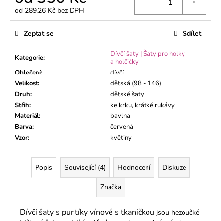
č
od
289,26 Kč
bez DPH
u
Měrná
j
cena:
e
Zeptat se
Sdílet
m
Dívčí šaty | Šaty pro holky
e
Kategorie
:
a holčičky
Oblečení
:
dívčí
Velikost
:
dětská (98 - 146)
DĚTSKÉ
TEPLÁKY
Druh
:
dětské šaty
ČERNÉ
Střih
:
ke krku, krátké rukávy
290
Materiál
:
bavlna
Kč
Barva
:
červená
Vzor
:
květiny
Popis
Související (4)
Hodnocení
Diskuze
Značka
Dívčí šaty s puntíky vínové s tkaničkou
jsou hezoučké