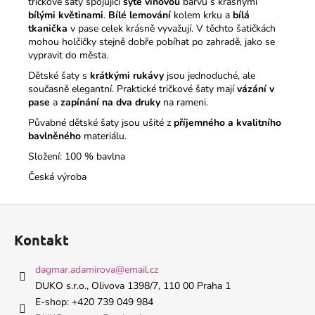
tričkové šaty spojující
sytě vínovou
barvu s krásnými
bílými květinami
.
Bílé lemování
kolem krku a
bílá
tkanička
v pase celek krásně vyvažují. V těchto šatičkách
mohou holčičky stejně dobře pobíhat po zahradě, jako se
vypravit do města.
Dětské šaty s
krátkými rukávy
jsou jednoduché, ale
současně elegantní. Praktické tričkové šaty mají
vázání v
pase
a
zapínání na dva druky
na rameni.
Půvabné dětské šaty jsou ušité z
příjemného a kvalitního
bavlněného
materiálu.
Složení: 100 % bavlna
Česká výroba
Z
á
Kontakt
p
a
dagmar.adamirova
@
email.cz
t
DUKO s.r.o., Olivova 1398/7, 110 00 Praha 1
í
E-shop: +420 739 049 984