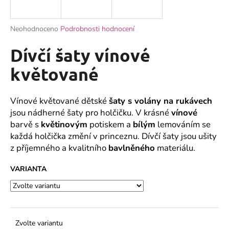
a
j
Průměrné
Neohodnoceno
Podrobnosti hodnocení
í
hodnocení
produktu
Dívčí šaty vínové
t
je
?
0,0
květované
z
5
hvězdiček.
Vínové květované dětské
šaty s volány na rukávech
jsou nádherné šaty pro holčičku. V krásné
vínové
HLEDAT
barvě s
květinovým
potiskem a
bílým
lemováním se
každá holčička změní v princeznu. Dívčí šaty jsou ušity
z příjemného a kvalitního
bavlněného
materiálu.
D
VARIANTA
o
p
o
r
u
Zvolte variantu