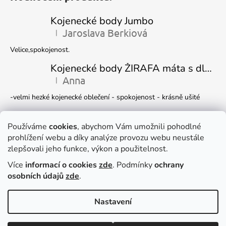
Kojenecké body Jumbo
Jaroslava Berkiová
|
Hodnocení produktu je 5 z 5 hvězdiček.
Velice,spokojenost.
Kojenecké body ŽIRAFA máta s dlouhým rukávem
Anna
|
Hodnocení produktu je 5 z 5 hvězdiček.
-velmi hezké kojenecké oblečení - spokojenost - krásně ušité
Kojenecká čepička DINO
Ivana Marková
Používáme
cookies
, abychom Vám umožnili pohodlné
|
Hodnocení produktu je 5 z 5 hvězdiček.
prohlížení webu a díky analýze provozu webu neustále
Krásné
zlepšovali jeho funkce, výkon a použitelnost.
Více
informací o cookies
zde
. Podmínky
ochrany
Facebook
osobních údajů
zde
.
Nastavení
Dočasně můžete v e-shopu nakupovat
Vytvořil Shoptet
zboží pouze
NA DOTAZ
, e-mail
Copyright 2026
DUKO s.r.o.
. Všechna práva vyhrazena.
Upravit