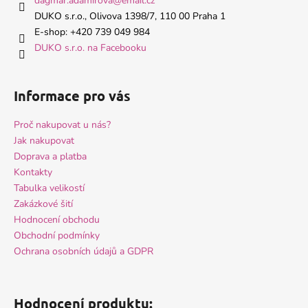
dagmar.adamirova
@
email.cz
t
DUKO s.r.o., Olivova 1398/7, 110 00 Praha 1
í
E-shop: +420 739 049 984
DUKO s.r.o. na Facebooku
Informace pro vás
Proč nakupovat u nás?
Jak nakupovat
Doprava a platba
Kontakty
Tabulka velikostí
Zakázkové šití
Hodnocení obchodu
Obchodní podmínky
Ochrana osobních údajů a GDPR
Hodnocení produktu: