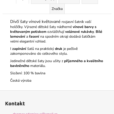
Značka
Dívčí šaty vínové květované
rozjasní šatník vaší
holčičky. Výrazné dětské šaty nádherné
vínové barvy s
květovaným potiskem
ozvláštňují
volánové rukávky
.
Bílé
lemování
a
řasení
na spodním okraji dodává šatičkám
velmi elegantní vzhled.
I
zapínání
šatů na praktický
druk
je pečlivě
zakomponováno do celkového stylu.
Jedinečné dětské šaty jsou ušity z
příjemného a kvalitního
bavlněného
materiálu.
Složení: 100 % bavlna
Česká výroba
Z
á
Kontakt
p
a