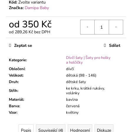
č
Kód:
Zvolte variantu
u
Značka:
Damipa Baby
j
e
od
350 Kč
m
od
289,26 Kč
bez DPH
e
Měrná
cena:
Zeptat se
Sdílet
KOJENECKÉ
BODY
Dívčí šaty | Šaty pro holky
MÉĎA
Kategorie
:
a holčičky
ZELENÝ
Oblečení
:
dívčí
195
Velikost
:
dětská (98 - 146)
Kč
Druh
:
dětské šaty
ke krku, krátké rukávy,
Střih
:
volánky
Materiál
:
bavlna
Barva
:
červená
Vzor
:
květiny
Popis
Související (4)
Hodnocení
Diskuze