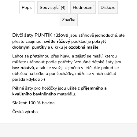
Popis
Související (4)
Hodnocení
Diskuze
Značka
Dívčí šaty PUNTÍK růžové
jsou střihově jednoduché, ale
přesto zaujmou;
světle růžový
podklad je pokrytý
drobnými puntíky
a u krku je
ozdobná mašle
.
Lehce se přetáhnou přes hlavu a zajistí se mašlí, kterou
můžete utáhnout podle potřeby. Vzdušné dětské šaty jsou
bez rukávů
, a tak se využijí zejména v létě. Ale pokud se
oblečou na tričko a punčocháčky, může se v nich udělat
paráda kdykoli :-)
Pěkné šaty pro holčičky jsou ušité z
příjemného a
kvalitního bavlněného
materiálu.
Složení: 100 % bavlna
Česká výroba
Z
á