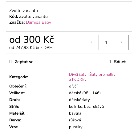
č
u
Zvolte variantu
j
Kód:
Zvolte variantu
e
Značka:
Damipa Baby
m
e
od
300 Kč
od
247,93 Kč
bez DPH
KOJENECKÉ
Měrná
BODY
cena:
Zeptat se
Sdílet
MÉĎA
ZELENÝ
Dívčí šaty | Šaty pro holky
195
Kategorie
:
a holčičky
Kč
Oblečení
:
dívčí
Velikost
:
dětská (98 - 146)
Druh
:
dětské šaty
Střih
:
ke krku, bez rukávů
Materiál
:
bavlna
Barva
:
růžová
Vzor
:
puntíky