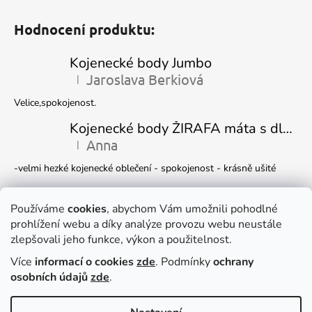
Hodnocení produktu:
Kojenecké body Jumbo
Jaroslava Berkiová
|
Hodnocení produktu je 5 z 5 hvězdiček.
Velice,spokojenost.
Kojenecké body ŽIRAFA máta s dlouhým rukávem
Anna
|
Hodnocení produktu je 5 z 5 hvězdiček.
-velmi hezké kojenecké oblečení - spokojenost - krásně ušité
Kojenecká čepička DINO
Ivana Marková
Používáme
cookies
, abychom Vám umožnili pohodlné
|
Hodnocení produktu je 5 z 5 hvězdiček.
prohlížení webu a díky analýze provozu webu neustále
Krásné
zlepšovali jeho funkce, výkon a použitelnost.
Více
informací o cookies
zde
. Podmínky
ochrany
Facebook
osobních údajů
zde
.