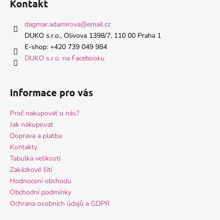
Kontakt
p
a
dagmar.adamirova
@
email.cz
t
DUKO s.r.o., Olivova 1398/7, 110 00 Praha 1
í
E-shop: +420 739 049 984
DUKO s.r.o. na Facebooku
Informace pro vás
Proč nakupovat u nás?
Jak nakupovat
Doprava a platba
Kontakty
Tabulka velikostí
Zakázkové šití
Hodnocení obchodu
Obchodní podmínky
Ochrana osobních údajů a GDPR