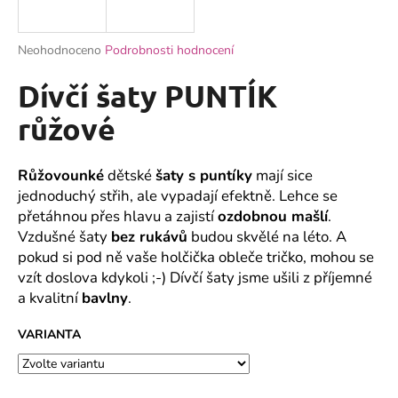
a
j
Průměrné
Neohodnoceno
Podrobnosti hodnocení
í
hodnocení
produktu
Dívčí šaty PUNTÍK
t
je
?
0,0
růžové
z
5
hvězdiček.
Růžovounké
dětské
šaty s puntíky
mají sice
jednoduchý střih, ale vypadají efektně. Lehce se
HLEDAT
přetáhnou přes hlavu a zajistí
ozdobnou mašlí
.
Vzdušné šaty
bez rukávů
budou skvělé na léto. A
pokud si pod ně vaše holčička obleče tričko, mohou se
vzít doslova kdykoli ;-) Dívčí šaty jsme ušili z příjemné
D
a kvalitní
bavlny
.
o
p
VARIANTA
o
r
u