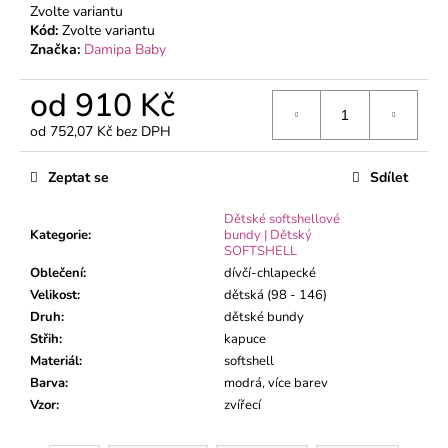
č
Zvolte variantu
u
Kód:
Zvolte variantu
j
Značka:
Damipa Baby
e
m
od
910 Kč
e
od
752,07 Kč
bez DPH
Měrná
cena:
KOJENECKÉ
Zeptat se
Sdílet
POLODUPAČKY
MÉĎA
Dětské softshellové
ZELENÝ
Kategorie
:
bundy | Dětský
195
SOFTSHELL
Kč
Oblečení
:
dívčí-chlapecké
Velikost
:
dětská (98 - 146)
Druh
:
dětské bundy
Střih
:
kapuce
Materiál
:
softshell
Barva
:
modrá, více barev
Vzor
:
zvířecí