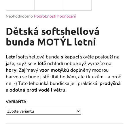
a
j
Průměrné
Neohodnoceno
Podrobnosti hodnocení
í
hodnocení
produktu
Dětská softshellová
t
je
?
0,0
bunda MOTÝL letní
z
5
hvězdiček.
Letní
softshellová bunda
s kapucí
skvěle poslouží na
jaře
, když se v
létě
ochladí nebo když vyrazíte na
HLEDAT
hory
. Zajímavý
vzor motýlků
doplněný modrou
barvou se bude jistě líbit holkám, ale i klukům - a proč
ne ;-) Tato lehounká bundička je i praktická:
prodyšná
a
odolná proti vodě i větru
.
D
o
VARIANTA
p
o
r
u