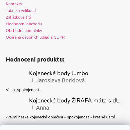
Kontakty
Tabulka velikostí
Zakázkové šití
Hodnocení obchodu
Obchodní podmínky
Ochrana osobních údajů a GDPR
Hodnocení produktu:
Kojenecké body Jumbo
Jaroslava Berkiová
|
Hodnocení produktu je 5 z 5 hvězdiček.
Velice,spokojenost.
Kojenecké body ŽIRAFA máta s dlouhým rukávem
Anna
|
Hodnocení produktu je 5 z 5 hvězdiček.
-velmi hezké kojenecké oblečení - spokojenost - krásně ušité
Kojenecká čepička DINO