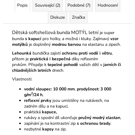
Popis
Související (2)
Podobné (7)
Hodnocení
Diskuze
Značka
Dětská softshellová bunda MOTÝL letní
je super
bunda
s kapucí
pro holky, a možná i kluky.
Zajímavý
vzor
motýlků
je doplněný
modrou barvou
na elastanu a zipech.
Lehounká
bundička zajistí
ochranu proti vodě i větru
,
přitom je
praktická i bezpečná
díky reflexním
prvkům. Přispěje k
tepelné pohodě
vašich dětí v
jarních či
chladnějších letních
dnech.
Vlastnosti:
vodní sloupec: 10 000 mm
,
prodyšnost:
3 000
2
g/m
/24 h
,
reflexní prvky
jsou umístěny na rukávech, na
zadním dílu a na kapuci,
praktická
kapuce,
rukávy a spodní díl ukončuje
pružný modrý elastan
,
zapínání je na kontrastní zip
s ochranou brady
,
nezbytné
kapsy
na zip.