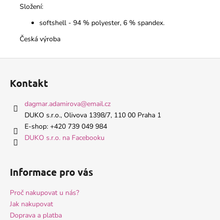
Složení:
softshell - 94 % polyester, 6 % spandex.
Česká výroba
Z
á
Kontakt
p
a
dagmar.adamirova
@
email.cz
t
DUKO s.r.o., Olivova 1398/7, 110 00 Praha 1
í
E-shop: +420 739 049 984
DUKO s.r.o. na Facebooku
Informace pro vás
Proč nakupovat u nás?
Jak nakupovat
Doprava a platba