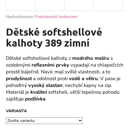
a
j
Průměrné
Neohodnoceno
Podrobnosti hodnocení
í
hodnocení
produktu
Dětské softshellové
t
je
?
0,0
kalhoty 389 zimní
z
5
hvězdiček.
Dětské softshellové kalhoty z
modrého melíru
s
ozdobnými
reflexními prvky
vypadají na chlapečcích
HLEDAT
prostě báječně. Navíc mají svělé vlastnosti, a to
prodyšnost
a odolnost proti
vodě a větru
. V pase je
pohodlný
vysoký elastan
; nechybí kapsy na zip.
Materiál je
kvalitní
softshell, větší tepelnou pohodu
D
zajišťuje
podšívka
.
o
p
VARIANTA
o
r
u