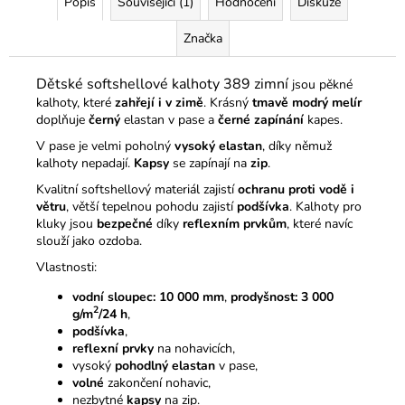
Popis
Související (1)
Hodnocení
Diskuze
Značka
Dětské softshellové kalhoty 389 zimní
jsou pěkné
kalhoty, které
zahřejí i v zimě
. Krásný
tmavě modrý melír
doplňuje
černý
elastan v pase a
černé zapínání
kapes.
V pase je velmi poholný
vysoký elastan
, díky němuž
kalhoty nepadají.
Kapsy
se zapínají na
zip
.
Kvalitní softshellový materiál zajistí
ochranu proti vodě i
větru
, větší tepelnou pohodu zajistí
podšívka
. Kalhoty pro
kluky jsou
bezpečné
díky
reflexním prvkům
, které navíc
slouží jako ozdoba.
Vlastnosti:
vodní sloupec: 10 000 mm
,
prodyšnost:
3 000
2
g/m
/24 h
,
podšívka
,
reflexní prvky
na nohavicích,
vysoký
pohodlný elastan
v pase,
volné
zakončení nohavic,
nezbytné
kapsy
na zip.