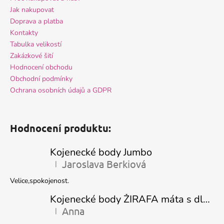
Jak nakupovat
Doprava a platba
Kontakty
Tabulka velikostí
Zakázkové šití
Hodnocení obchodu
Obchodní podmínky
Ochrana osobních údajů a GDPR
Hodnocení produktu:
Kojenecké body Jumbo
Jaroslava Berkiová
|
Hodnocení produktu je 5 z 5 hvězdiček.
Velice,spokojenost.
Kojenecké body ŽIRAFA máta s dlouhým rukávem
Anna
|
Hodnocení produktu je 5 z 5 hvězdiček.