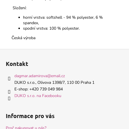
Složení:
horní vrstva: softshell - 94 % polyester, 6 %
spandex,
spodní vrstva: 100 % polyester.
Česká výroba
Z
á
Kontakt
p
a
dagmar.adamirova
@
email.cz
t
DUKO s.r.o., Olivova 1398/7, 110 00 Praha 1
í
E-shop: +420 739 049 984
DUKO s.r.o. na Facebooku
Informace pro vás
Proč nakupovat u nás?