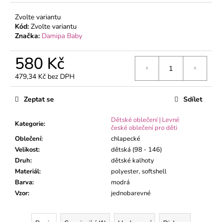
č
u
Zvolte variantu
j
Kód:
Zvolte variantu
e
Značka:
Damipa Baby
m
e
580 Kč
479,34 Kč bez DPH
KOJENECKÉ
Měrná
BODY
cena:
Zeptat se
Sdílet
ŽIRAFA
MÁTA
S
Dětské oblečení | Levné
Kategorie
:
DLOUHÝM
české oblečení pro děti
RUKÁVEM
Oblečení
:
chlapecké
195
Velikost
:
dětská (98 - 146)
Kč
Druh
:
dětské kalhoty
Materiál
:
polyester, softshell
Barva
:
modrá
Vzor
:
jednobarevné